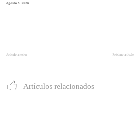
Agosto 5, 2026
Artículo anterior
Próximo artículo
Jumanji: El siguiente nivel: Un
‘A Quiet Place 2’ presenta su primer
aventurado regreso a la raíces
tráiler
Artículos relacionados