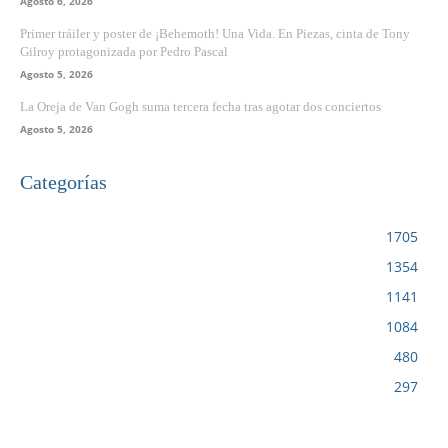
Agosto 6, 2026
Primer tráiler y poster de ¡Behemoth! Una Vida. En Piezas, cinta de Tony
Gilroy protagonizada por Pedro Pascal
Agosto 5, 2026
La Oreja de Van Gogh suma tercera fecha tras agotar dos conciertos
Agosto 5, 2026
Categorías
VIDEOJUEGOS
1705
CINE
1354
NOTICIAS
1141
CIENCIA Y TECNOLOGÍA
1084
SERIES
480
RESEÑA
297