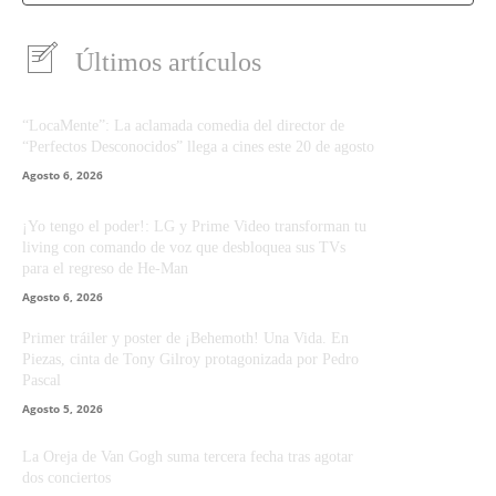
Últimos artículos
“LocaMente”: La aclamada comedia del director de
“Perfectos Desconocidos” llega a cines este 20 de agosto
Agosto 6, 2026
¡Yo tengo el poder!: LG y Prime Video transforman tu
living con comando de voz que desbloquea sus TVs
para el regreso de He-Man
Agosto 6, 2026
Primer tráiler y poster de ¡Behemoth! Una Vida. En
Piezas, cinta de Tony Gilroy protagonizada por Pedro
Pascal
Agosto 5, 2026
La Oreja de Van Gogh suma tercera fecha tras agotar
dos conciertos