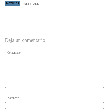
NOTICIAS
Julio 8, 2026
Deja un comentario
Comentario:
No