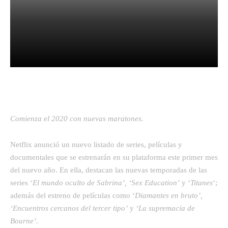
Facebook
Twitter
Pinterest
Comienza el 2020 con nuevas maratones.
Netflix anunció un nuevo listado de series, películas y
documentales que se estrenarán en su plataforma este primer mes
del nuevo año. En ella, destacan las nuevas temporadas de las
series ‘
El mundo oculto de Sabrina’, ‘Sex Education’
y ‘
Titanes
‘;
además del estreno de películas como ‘
Diamantes en bruto’,
‘Encuentros cercanos del tercer tipo’
y
‘La supremacía de
Bourne’.