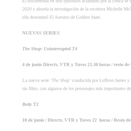
El documental en seis episodios aclamado por la crítica se 
2020 y aborda la investigación de la escritora Michelle M
ella denominó El Asesino de Golden State.
NUEVAS SERIES
The Shop: Uninterrupted T4
4 de junio Directv, VTR y Tuves 21.30 horas / resto de 
La nueva serie
‘The Shop’
conducida por LeBron James y M
sin filtro, con algunos de los personajes más importantes d
Betty
 T2
18 de junio / Directv, VTR y Tuves 22 horas / Resto de