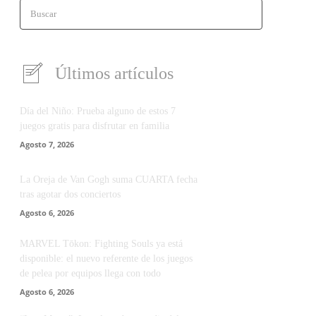
Buscar
Últimos artículos
Día del Niño: Prueba alguno de estos 7
juegos gratis para disfrutar en familia
Agosto 7, 2026
La Oreja de Van Gogh suma CUARTA fecha
tras agotar dos conciertos
Agosto 6, 2026
MARVEL Tōkon: Fighting Souls ya está
disponible: el nuevo referente de los juegos
de pelea por equipos llega con todo
Agosto 6, 2026