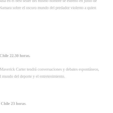
basa en el best seller del mismo nombre se estrenó en junio de
cNamara sobre el oscuro mundo del predador violento a quien
Chile 22.30 horas.
averick Carter tendrá conversaciones y debates espontáneos,
el mundo del deporte y el entretenimiento.
 Chile 23 horas
.