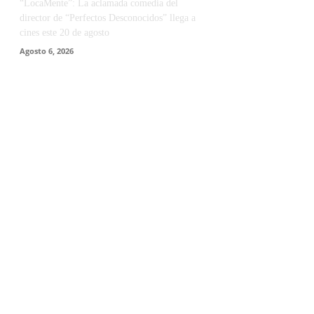
“LocaMente”: La aclamada comedia del
director de “Perfectos Desconocidos” llega a
cines este 20 de agosto
Agosto 6, 2026