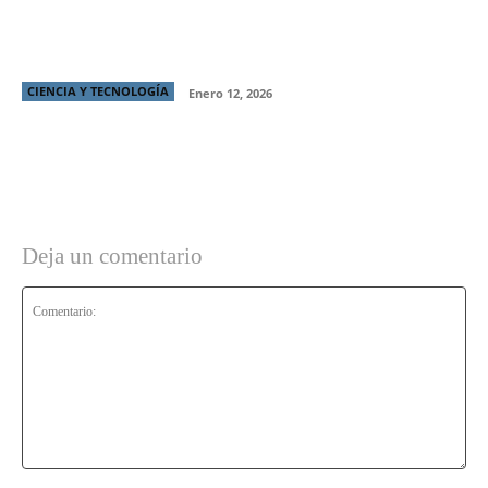
Samsung y Netflix ofrecen un tema exclusivo de
“Stranger Things” para Galaxy
CIENCIA Y TECNOLOGÍA
Enero 12, 2026
Deja un comentario
Comentario: