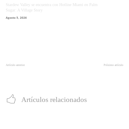
Stardew Valley se encuentra con Hotline Miami en Palm
Sugar: A Village Story
Agosto 5, 2026
Artículo anterior
Próximo artículo
La película del ‘Joker’ llegaría en el
‘The Umbrella Academy’: Netflix
2019
revela una primera imagen oficial
de sus protagonistas
Artículos relacionados