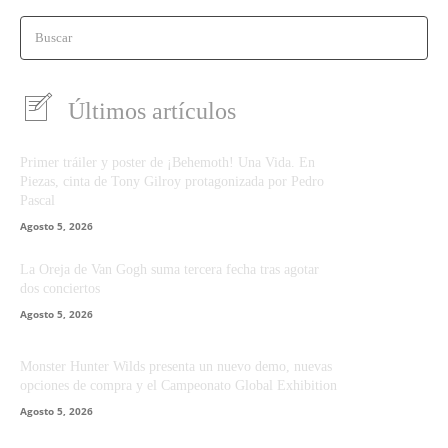
Buscar
Últimos artículos
Primer tráiler y poster de ¡Behemoth! Una Vida. En
Piezas, cinta de Tony Gilroy protagonizada por Pedro
Pascal
Agosto 5, 2026
La Oreja de Van Gogh suma tercera fecha tras agotar
dos conciertos
Agosto 5, 2026
Monster Hunter Wilds presenta un nuevo demo, nuevas
opciones de compra y el Campeonato Global Exhibition
Agosto 5, 2026