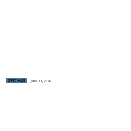
Producción chilena “Raza Brava” gana Mejor
Director y Mejor Protagónico en Italian Global Series
Festival
ESPECIALES
Julio 11, 2026