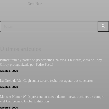
Nerd News
Buscar
Últimos artículos
Primer tráiler y poster de ¡Behemoth! Una Vida. En Piezas, cinta de Tony
Gilroy protagonizada por Pedro Pascal
Agosto 5, 2026
La Oreja de Van Gogh suma tercera fecha tras agotar dos conciertos
Agosto 5, 2026
Monster Hunter Wilds presenta un nuevo demo, nuevas opciones de compra
y el Campeonato Global Exhibition
Agosto 5, 2026