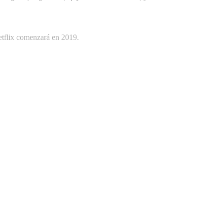
etflix comenzará en 2019.
y León’
Tra