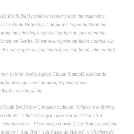
ias de Roald Dahl ha sido un honor y algo inmensamente
que The Roald Dahl Story Company y la familia Dahl han
momentos de alegría con las familias de todo el mundo
,
ontent
en Netflix. 
Tenemos una gran ambición creativa a la
l de manera fresca y contemporánea, con la más alta calidad
 y por su innovación
, agregó Gideon Simeloff, director de
ingún otro lugar en el mundo que pueda ofrecer
alidad y a gran escala
.
The Roald Dahl Story Company incluyen: ‘
Charlie y la fábrica
cretinos’; ‘Charlie y el gran ascensor de cristal’; ‘La
 ‘Volando solo’; ‘El cocodrilo enorme’; ‘La jirafa, el pelícano
o mágico’; ‘Agu Trot’; ‘¡Qué asco de bichos!’,
y
‘Puchero de