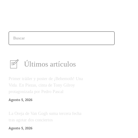
Buscar
Últimos artículos
Primer tráiler y poster de ¡Behemoth! Una
Vida. En Piezas, cinta de Tony Gilroy
protagonizada por Pedro Pascal
Agosto 5, 2026
La Oreja de Van Gogh suma tercera fecha
tras agotar dos conciertos
Agosto 5, 2026