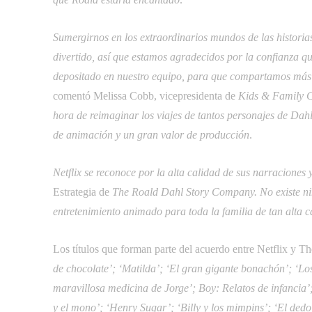
Sumergirnos en los extraordinarios mundos de las histor
divertido, así que estamos agradecidos por la confianza 
depositado en nuestro equipo, para que compartamos más 
comentó Melissa Cobb, vicepresidenta de
Kids & Family C
hora de reimaginar los viajes de tantos personajes de Dah
de animación y un gran valor de producción
.
Netflix se reconoce por la alta calidad de sus narraciones
Estrategia de
The Roald Dahl Story Company.

No existe n
entretenimiento animado para toda la familia de tan alta c
Los títulos que forman parte del acuerdo entre Netflix y 
de chocolate’; ‘Matilda’; ‘El gran gigante bonachón’; ‘Los 
maravillosa medicina de Jorge’; Boy: Relatos de infancia’;
y el mono’; ‘Henry Sugar’; ‘Billy y los mimpins’; ‘El ded