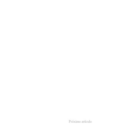
Próximo artículo
s tres temporadas Netflix cancela la serie de ‘Daredevil’