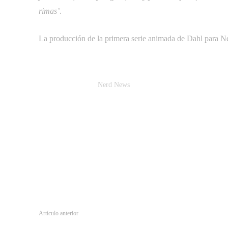
rimas’
.
La producción de la primera serie animada de Dahl para N
Nerd News
Artículo anterior
El ciclo de la vida resurge en este primer teaser tráiler de ‘El Re