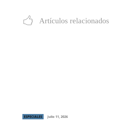
Artículos relacionados
Producción chilena “Raza Brava” gana
Mejor Director y Mejor Protagónico en
Italian Global Series Festival
ESPECIALES
Julio 11, 2026