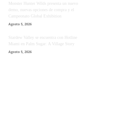
Monster Hunter Wilds presenta un nuevo
demo, nuevas opciones de compra y el
Campeonato Global Exhibition
Agosto 5, 2026
Stardew Valley se encuentra con Hotline
Miami en Palm Sugar: A Village Story
Agosto 5, 2026