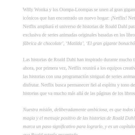
Willy Wonka y los Oompa-Loompas se unen al gran gigante 
icónicos que han encontrado un nuevo hogar: ¡Netflix! Net
Netflix ampliará el universo de historias de Roald Dahl p
exclusiva de series animadas originales basadas en los libr
fábrica de chocolate’, ‘Matilda’, ‘El gran gigante bonachón
Las historias de Roald Dahl han inspirado durante mucho t
ahora, por primera vez, Netflix reunirá a los equipos creati
las historias con una programación sinigual de series anima
disfrutar. Netflix busca permanecer fiel al espíritu y tono 
historias que va mucho más allá de las páginas de los libros
Nuestra misión, deliberadamente ambiciosa, es que todos 
magia y el mensaje positivo de las historias de Roald Dahl,
marca un paso significativo para lograrlo, y es un capítul
que Roald estaría encantado
.