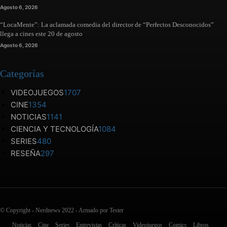
Agosto 6, 2026
“LocaMente”: La aclamada comedia del director de “Perfectos Desconocidos”
llega a cines este 20 de agosto
Agosto 6, 2026
Categorías
VIDEOJUEGOS
1707
CINE
1354
NOTICIAS
1141
CIENCIA Y TECNOLOGÍA
1084
SERIES
480
RESEÑA
297
© Copyright - Nerdnews 2022 - Armado por Tester
Noticias
Cine
Series
Entrevistas
Críticas
Videojuegos
Comics
Libros