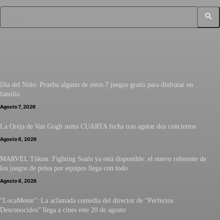
Buscar
Últimos artículos
Día del Niño: Prueba alguno de estos 7 juegos gratis para disfrutar en
familia
Agosto 7, 2026
La Oreja de Van Gogh suma CUARTA fecha tras agotar dos conciertos
Agosto 6, 2026
MARVEL Tōkon: Fighting Souls ya está disponible: el nuevo referente de
los juegos de pelea por equipos llega con todo
Agosto 6, 2026
“LocaMente”: La aclamada comedia del director de “Perfectos
Desconocidos” llega a cines este 20 de agosto