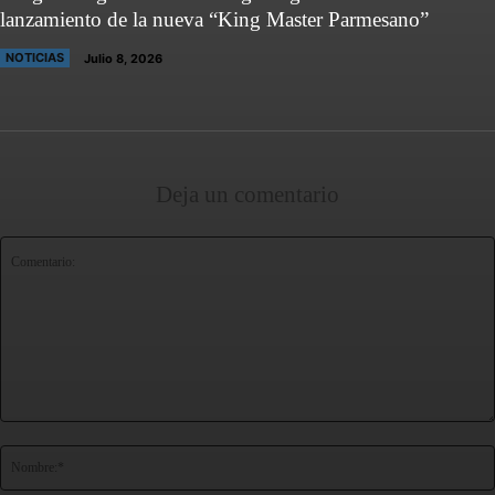
lanzamiento de la nueva “King Master Parmesano”
NOTICIAS
Julio 8, 2026
Deja un comentario
Comentario: