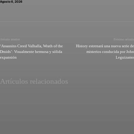
Agosto 6, 2026
Artículo anterior
Próximo artículo
‘Assassins Creed Valhalla, Wrath of the
History estrenará una nueva serie de
Druids’: Visualmente hermosa y sólida
misterios conducida por John
expansión
Leguizamo
Artículos relacionados