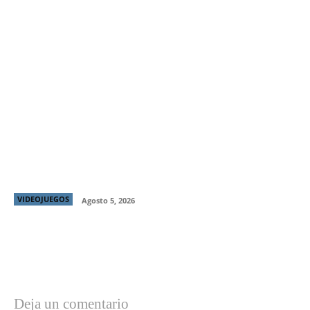
Monster Hunter Wilds presenta un nuevo demo,
nuevas opciones de compra y el Campeonato Global
Exhibition
VIDEOJUEGOS
Agosto 5, 2026
Deja un comentario