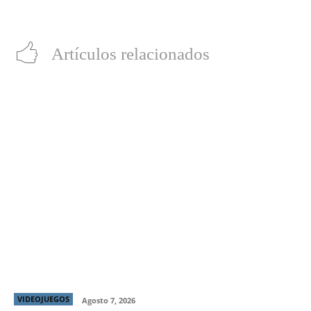
los Globos de Oro
Artículos relacionados
Día del Niño: Prueba alguno de estos 7 juegos gratis
para disfrutar en familia
VIDEOJUEGOS
Agosto 7, 2026