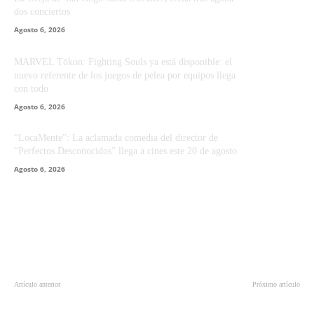
dos conciertos
Agosto 6, 2026
MARVEL Tōkon: Fighting Souls ya está disponible: el
nuevo referente de los juegos de pelea por equipos llega
con todo
Agosto 6, 2026
“LocaMente”: La aclamada comedia del director de
“Perfectos Desconocidos” llega a cines este 20 de agosto
Agosto 6, 2026
Artículo anterior
Próximo artículo
CiNeRd: “La Voz Hind Rajab”
Sophos lanza Firewall v22 con
denuncia el genocidio palestino en
nuevas capacidades de diagnóstico