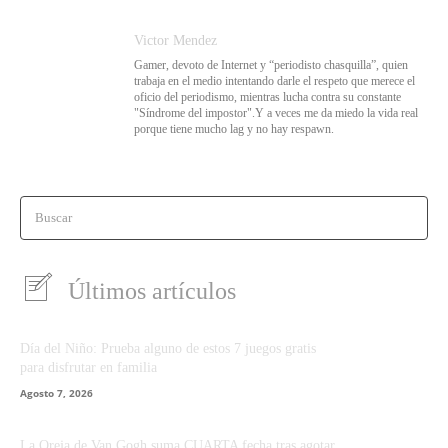
Victor Mendez
Gamer, devoto de Internet y “periodisto chasquilla”, quien
trabaja en el medio intentando darle el respeto que merece el
oficio del periodismo, mientras lucha contra su constante
"Síndrome del impostor".Y a veces me da miedo la vida real
porque tiene mucho lag y no hay respawn.
Buscar
Últimos artículos
Día del Niño: Prueba alguno de estos 7 juegos gratis
para disfrutar en familia
Agosto 7, 2026
La Oreja de Van Gogh suma CUARTA fecha tras agotar