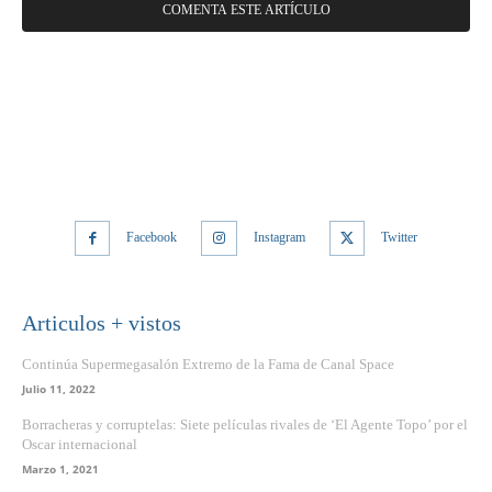
Facebook
Instagram
Twitter
Articulos + vistos
Continúa Supermegasalón Extremo de la Fama de Canal Space
Julio 11, 2022
Borracheras y corruptelas: Siete películas rivales de ‘El Agente Topo’ por el
Oscar internacional
Marzo 1, 2021