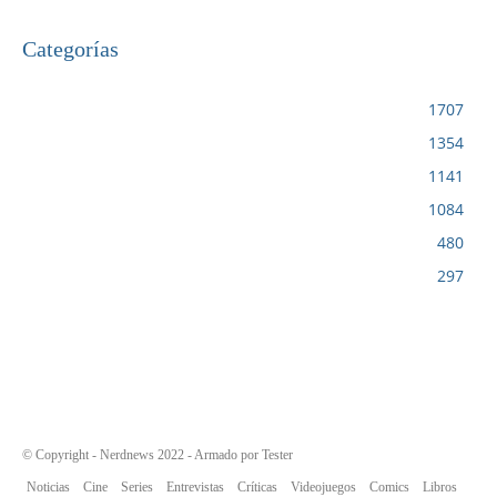
Categorías
VIDEOJUEGOS
1707
CINE
1354
NOTICIAS
1141
CIENCIA Y TECNOLOGÍA
1084
SERIES
480
RESEÑA
297
© Copyright - Nerdnews 2022 - Armado por Tester
Noticias
Cine
Series
Entrevistas
Críticas
Videojuegos
Comics
Libros