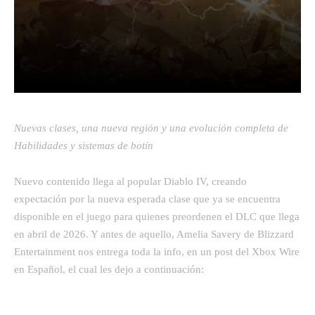
Facebook
Twitter
Pinterest
Nuevas clases, una nueva región y una evolución completa de
Habilidades y sistemas de botín
Nuevo contenido llega al popular Diablo IV, creando
expectación por la nueva esperada clase que ya se encuentra
disponible en el juego para quienes preordenen el DLC que llega
en abril de 2026. Y antes de aquello, Amelia Savery de Blizzard
Entertainment nos entrega toda la info, en un post del Xbox Wire
en Español, el cual les dejo a continuación: