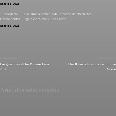
Agosto 6, 2026
“LocaMente”: La aclamada comedia del director de “Perfectos
Desconocidos” llega a cines este 20 de agosto
Agosto 6, 2026
Artículo anterior
Próximo artículo
Los ganadores de los Premios Eisner
A los 83 años falleció el actor John
2020
Saxon
Artículos relacionados