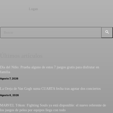
Logan
Buscar
Últimos artículos
Día del Niño: Prueba alguno de estos 7 juegos gratis para disfrutar en
familia
Agosto 7, 2026
La Oreja de Van Gogh suma CUARTA fecha tras agotar dos conciertos
Agosto 6, 2026
MARVEL Tōkon: Fighting Souls ya está disponible: el nuevo referente de
los juegos de pelea por equipos llega con todo