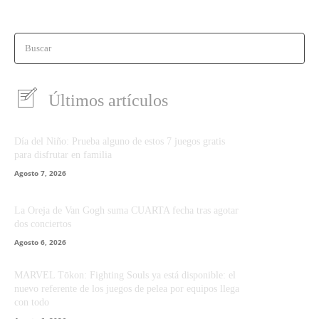
Buscar
Últimos artículos
Día del Niño: Prueba alguno de estos 7 juegos gratis
para disfrutar en familia
Agosto 7, 2026
La Oreja de Van Gogh suma CUARTA fecha tras agotar
dos conciertos
Agosto 6, 2026
MARVEL Tōkon: Fighting Souls ya está disponible: el
nuevo referente de los juegos de pelea por equipos llega
con todo