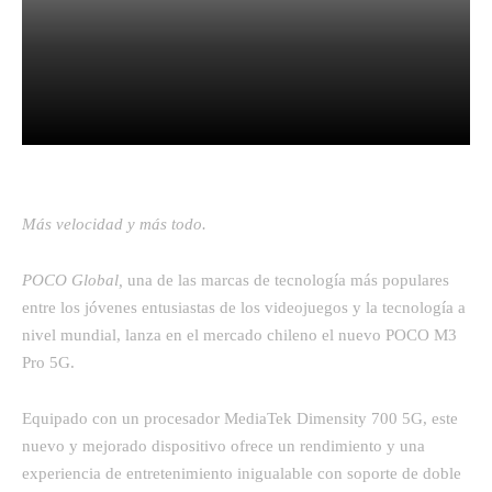
Facebook
Twitter
Pinterest
Más velocidad y más todo.
POCO Global,
una de las marcas de tecnología más populares
entre los jóvenes entusiastas de los videojuegos y la tecnología a
nivel mundial, lanza en el mercado chileno el nuevo POCO M3
Pro 5G.
Equipado con un procesador MediaTek Dimensity 700 5G, este
nuevo y mejorado dispositivo ofrece un rendimiento y una
experiencia de entretenimiento inigualable con soporte de doble