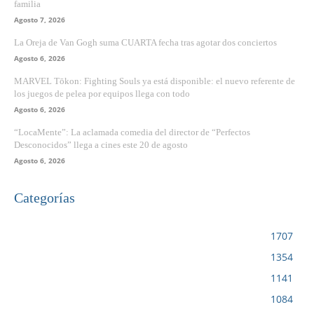
familia
Agosto 7, 2026
La Oreja de Van Gogh suma CUARTA fecha tras agotar dos conciertos
Agosto 6, 2026
MARVEL Tōkon: Fighting Souls ya está disponible: el nuevo referente de
los juegos de pelea por equipos llega con todo
Agosto 6, 2026
“LocaMente”: La aclamada comedia del director de “Perfectos
Desconocidos” llega a cines este 20 de agosto
Agosto 6, 2026
Categorías
VIDEOJUEGOS
1707
CINE
1354
NOTICIAS
1141
CIENCIA Y TECNOLOGÍA
1084