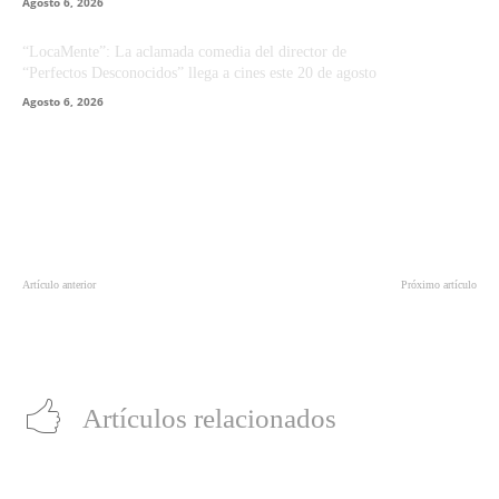
Agosto 6, 2026
“LocaMente”: La aclamada comedia del director de
“Perfectos Desconocidos” llega a cines este 20 de agosto
Agosto 6, 2026
Artículo anterior
Próximo artículo
Las novedades que estrenará Netflix
Vuelve a sacar tu lado oscuro con el
en julio
primer adelanto de la secuela de
‘Don’t Breathe’
Artículos relacionados