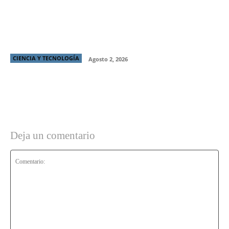
Chilenos triplican transacciones internacionales en
vacaciones de invierno
CIENCIA Y TECNOLOGÍA
Agosto 2, 2026
Deja un comentario