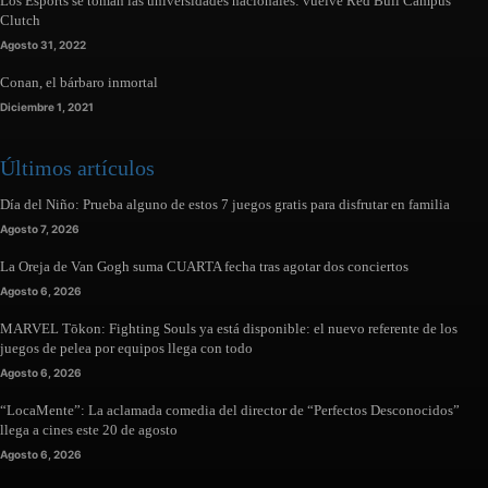
Los Esports se toman las universidades nacionales: vuelve Red Bull Campus
Clutch
Agosto 31, 2022
Conan, el bárbaro inmortal
Diciembre 1, 2021
Últimos artículos
Día del Niño: Prueba alguno de estos 7 juegos gratis para disfrutar en familia
Agosto 7, 2026
La Oreja de Van Gogh suma CUARTA fecha tras agotar dos conciertos
Agosto 6, 2026
MARVEL Tōkon: Fighting Souls ya está disponible: el nuevo referente de los
juegos de pelea por equipos llega con todo
Agosto 6, 2026
“LocaMente”: La aclamada comedia del director de “Perfectos Desconocidos”
llega a cines este 20 de agosto
Agosto 6, 2026