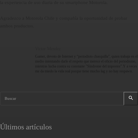
la experiencia de uso diaria de su smartphone Motorola.
Agradezco a Motorola Chile y compañía la oportunidad de probar
ambos productos.
Victor Mendez
Gamer, devoto de Internet y “periodisto chasquilla”, quien trabaja en el
medio intentando darle el respeto que merece el oficio del periodismo,
mientras lucha contra su constante "Síndrome del impostor".Y a veces
me da miedo la vida real porque tiene mucho lag y no hay respawn.
Buscar
Últimos artículos