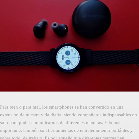
Facebook
Twitter
Pinterest
Para bien o para mal, los smartphones se han convertido en una
extensión de nuestra vida diaria, siendo compañeros indispensables no
solo para poder comunicarnos de diferentes maneras. Y lo más
importante, también son herramientas de entretenimiento portátiles y
sobre todo, de trabajo. Es por aquello que diferentes marcas han