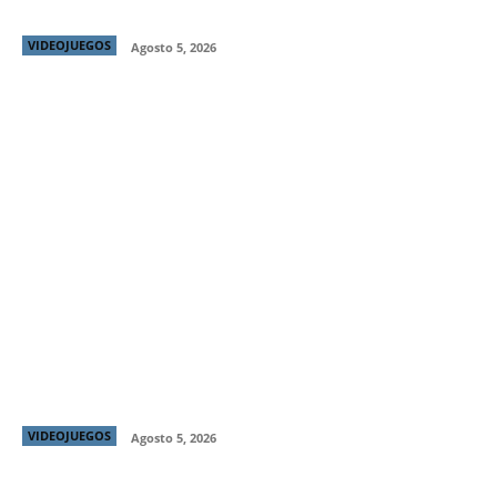
Exhibition
VIDEOJUEGOS
Agosto 5, 2026
Stardew Valley se encuentra con Hotline Miami en
Palm Sugar: A Village Story
VIDEOJUEGOS
Agosto 5, 2026