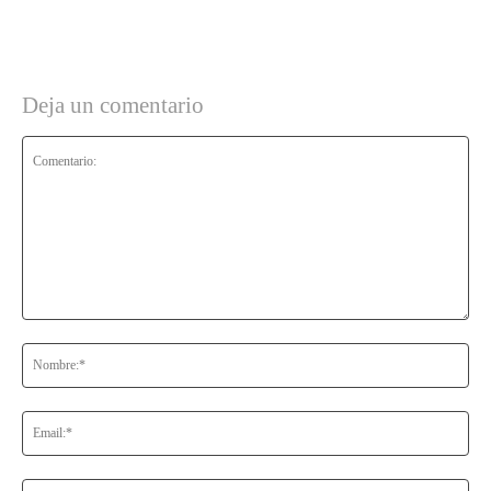
Deja un comentario
Comentario:
No
Ema
Web