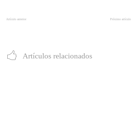
Artículo anterior
Próximo artículo
“Scorpioprocs” es el Campeón
Conoce las innovaciones de
Nacional del torneo Mortal Kombat
Samsung que purifican el aire del
X KFC 2023
hogar
Artículos relacionados