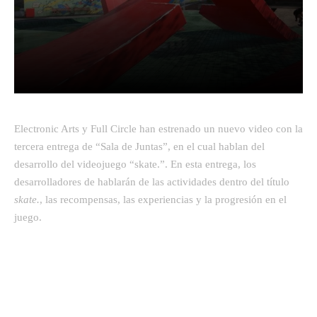
Facebook
Twitter
Pinterest
Electronic Arts y Full Circle han estrenado un nuevo video con la
tercera entrega de “Sala de Juntas”, en el cual hablan del
desarrollo del videojuego “skate.”. En esta entrega, los
desarrolladores de hablarán de las actividades dentro del título
skate.
, las recompensas, las experiencias y la progresión en el
juego.