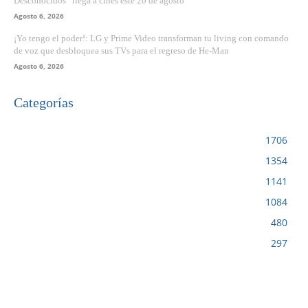
Desconocidos” llega a cines este 20 de agosto
Agosto 6, 2026
¡Yo tengo el poder!: LG y Prime Video transforman tu living con comando
de voz que desbloquea sus TVs para el regreso de He-Man
Agosto 6, 2026
Categorías
VIDEOJUEGOS
1706
CINE
1354
NOTICIAS
1141
CIENCIA Y TECNOLOGÍA
1084
SERIES
480
RESEÑA
297