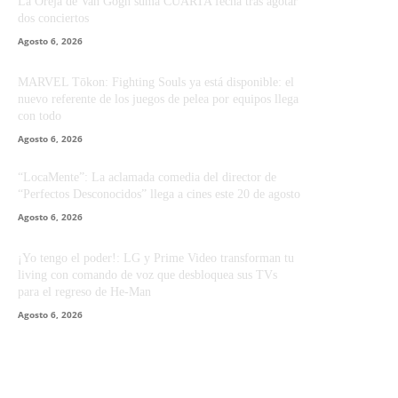
La Oreja de Van Gogh suma CUARTA fecha tras agotar
dos conciertos
Agosto 6, 2026
MARVEL Tōkon: Fighting Souls ya está disponible: el
nuevo referente de los juegos de pelea por equipos llega
con todo
Agosto 6, 2026
“LocaMente”: La aclamada comedia del director de
“Perfectos Desconocidos” llega a cines este 20 de agosto
Agosto 6, 2026
¡Yo tengo el poder!: LG y Prime Video transforman tu
living con comando de voz que desbloquea sus TVs
para el regreso de He-Man
Agosto 6, 2026