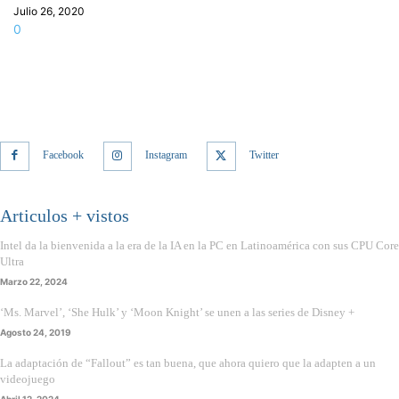
Julio 26, 2020
0
Facebook
Instagram
Twitter
Articulos + vistos
Intel da la bienvenida a la era de la IA en la PC en Latinoamérica con sus CPU Core
Ultra
Marzo 22, 2024
‘Ms. Marvel’, ‘She Hulk’ y ‘Moon Knight’ se unen a las series de Disney +
Agosto 24, 2019
La adaptación de “Fallout” es tan buena, que ahora quiero que la adapten a un
videojuego
Abril 12, 2024