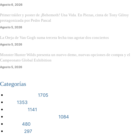
Agosto 6, 2026
Primer tráiler y poster de ¡Behemoth! Una Vida. En Piezas, cinta de Tony Gilroy
protagonizada por Pedro Pascal
Agosto 5, 2026
La Oreja de Van Gogh suma tercera fecha tras agotar dos conciertos
Agosto 5, 2026
Monster Hunter Wilds presenta un nuevo demo, nuevas opciones de compra y el
Campeonato Global Exhibition
Agosto 5, 2026
Categorías
VIDEOJUEGOS
1705
CINE
1353
NOTICIAS
1141
CIENCIA Y TECNOLOGÍA
1084
SERIES
480
RESEÑA
297