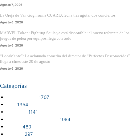
Agosto 7, 2026
La Oreja de Van Gogh suma CUARTA fecha tras agotar dos conciertos
Agosto 6, 2026
MARVEL Tōkon: Fighting Souls ya está disponible: el nuevo referente de los
juegos de pelea por equipos llega con todo
Agosto 6, 2026
“LocaMente”: La aclamada comedia del director de “Perfectos Desconocidos”
llega a cines este 20 de agosto
Agosto 6, 2026
Categorías
VIDEOJUEGOS
1707
CINE
1354
NOTICIAS
1141
CIENCIA Y TECNOLOGÍA
1084
SERIES
480
RESEÑA
297