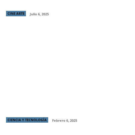
años (no hecha en Chile, claro)
CINE ARTE
Julio 6, 2025
Cómo un grupo de “techies” chilenos celebra lo
mejor del año creando contenido de calidad
CIENCIA Y TECNOLOGÍA
Febrero 6, 2025