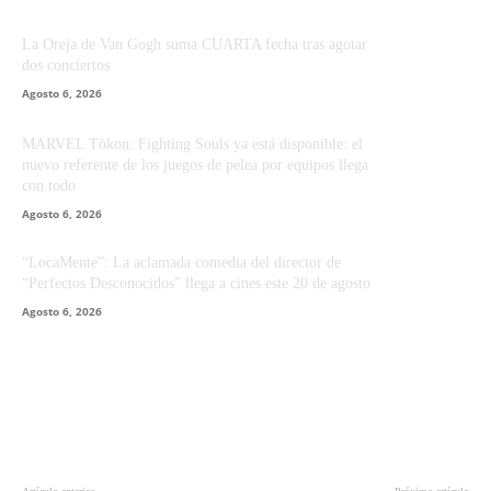
La Oreja de Van Gogh suma CUARTA fecha tras agotar
dos conciertos
Agosto 6, 2026
MARVEL Tōkon: Fighting Souls ya está disponible: el
nuevo referente de los juegos de pelea por equipos llega
con todo
Agosto 6, 2026
“LocaMente”: La aclamada comedia del director de
“Perfectos Desconocidos” llega a cines este 20 de agosto
Agosto 6, 2026