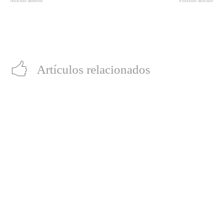
Artículo anterior
Próximo artículo
‘FIFA20’ recibirá a la CONMEBOL
‘Onda Media’: El streaming
Libertadores y festejará el 50
gratuito de cine chileno ahora en
aniversario de ‘El Chapulín
Andrioid e iOS
Colorado’
Artículos relacionados
¿Por qué “Parásitos” es la mejor película chilena en