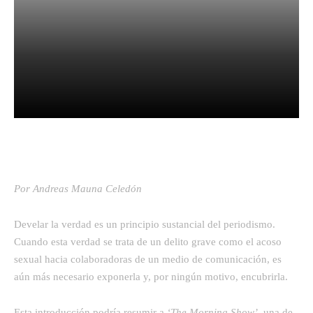
Facebook
Twitter
Pinterest
Por Andreas Mauna Celedón
Develar la verdad es un principio sustancial del periodismo.
Cuando esta verdad se trata de un delito grave como el acoso
sexual hacia colaboradoras de un medio de comunicación, es
aún más necesario exponerla y, por ningún motivo, encubrirla.
Esta introducción podría resumir a
‘The Morning Show’
, una de