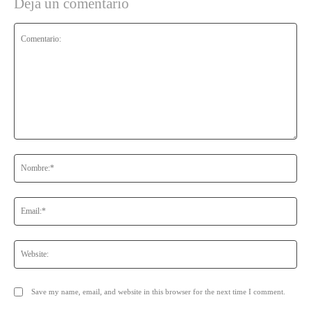
Deja un comentario
Comentario:
No
Ema
Web
Save my name, email, and website in this browser for the next time I comment.