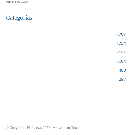
Agosto 6, 2026
Categorías
VIDEOJUEGOS
1707
CINE
1354
NOTICIAS
1141
CIENCIA Y TECNOLOGÍA
1084
SERIES
480
RESEÑA
297
© Copyright - Nerdnews 2022 - Armado por Tester