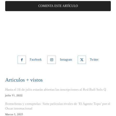
Facebook
Instagram
Twitter
Articulos + vistos
Hasta el 16 de julio estarán abiertas las inscripciones al Red Bull Solo Q
Julio 11, 2022
Borracheras y corruptelas: Siete películas rivales de ‘El Agente Topo’ por el
Oscar internacional
Marzo 1, 2021