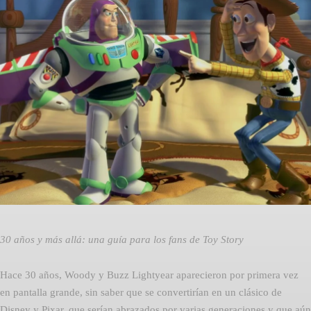
Facebook
Twitter
Pinterest
30 años y más allá: una guía para los fans de Toy Story
Hace 30 años, Woody y Buzz Lightyear aparecieron por primera vez
en pantalla grande, sin saber que se convertirían en un clásico de
Disney y Pixar, que serían abrazados por varias generaciones y que aún