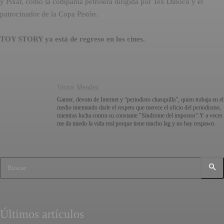
y Pixar, como la compañía petrolera dirigida por Tex Dinoco y el
patrocinador de la Copa Pistón.
TOY STORY ya está de regreso en los cines.
Victor Mendez
Gamer, devoto de Internet y “periodisto chasquilla”, quien trabaja en el
medio intentando darle el respeto que merece el oficio del periodismo,
mientras lucha contra su constante "Síndrome del impostor".Y a veces
me da miedo la vida real porque tiene mucho lag y no hay respawn.
Buscar
Últimos artículos