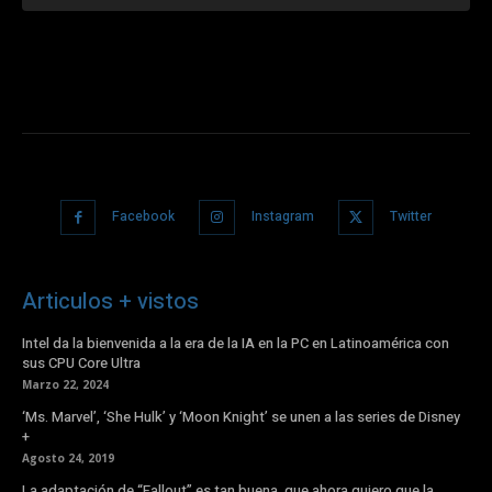
Facebook
Instagram
Twitter
Articulos + vistos
Intel da la bienvenida a la era de la IA en la PC en Latinoamérica con
sus CPU Core Ultra
Marzo 22, 2024
‘Ms. Marvel’, ‘She Hulk’ y ‘Moon Knight’ se unen a las series de Disney
+
Agosto 24, 2019
La adaptación de “Fallout” es tan buena, que ahora quiero que la