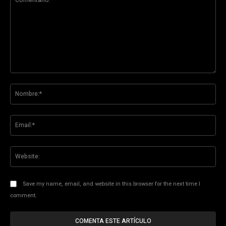
Comentario:
No
Ema
Web
Save my name, email, and website in this browser for the next time I
comment.