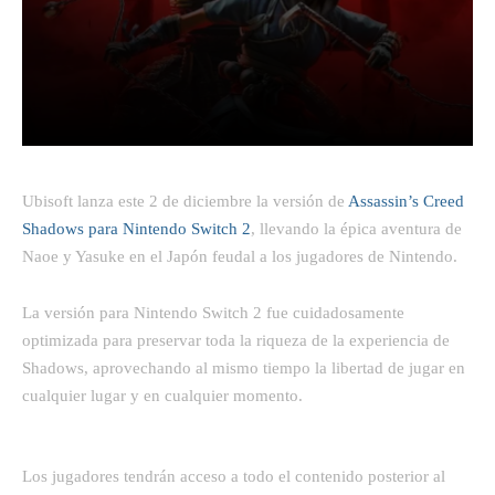
Facebook
Twitter
Pinterest
Ubisoft lanza este 2 de diciembre la versión de
Assassin’s Creed
Shadows para Nintendo Switch 2
, llevando la épica aventura de
Naoe y Yasuke en el Japón feudal a los jugadores de Nintendo.
La versión para Nintendo Switch 2 fue cuidadosamente
optimizada para preservar toda la riqueza de la experiencia de
Shadows, aprovechando al mismo tiempo la libertad de jugar en
cualquier lugar y en cualquier momento.
Los jugadores tendrán acceso a todo el contenido posterior al