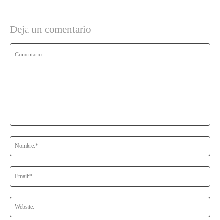
Deja un comentario
Comentario:
No
Ema
Web