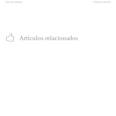
Artículo anterior
Próximo artículo
“El reflejo de Miguel”: documental
Xbox Navidad 2025: Tu guía
sobre el fotógrafo Miguel Raurich
definitiva de regalos, juegos y
llega a YouTube tras su recorrido
suscripciones
internacional
Artículos relacionados
Día del Niño: Prueba alguno de estos 7 juegos gratis