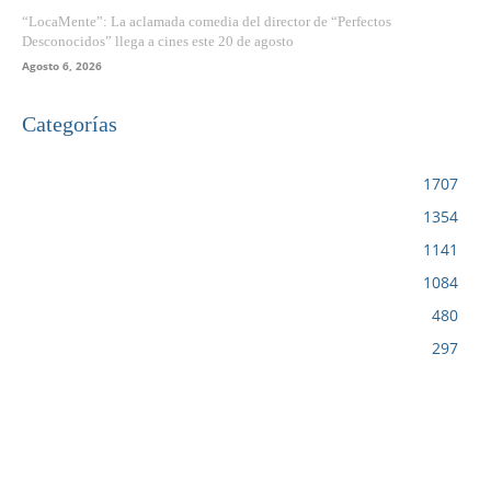
“LocaMente”: La aclamada comedia del director de “Perfectos
Desconocidos” llega a cines este 20 de agosto
Agosto 6, 2026
Categorías
VIDEOJUEGOS
1707
CINE
1354
NOTICIAS
1141
CIENCIA Y TECNOLOGÍA
1084
SERIES
480
RESEÑA
297