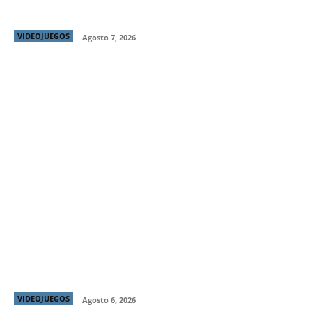
para disfrutar en familia
VIDEOJUEGOS
Agosto 7, 2026
MARVEL Tōkon: Fighting Souls ya está disponible:
el nuevo referente de los juegos de pelea por equipos
llega con todo
VIDEOJUEGOS
Agosto 6, 2026