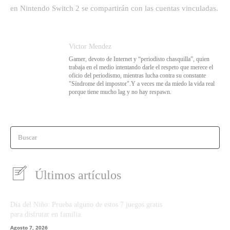
en Nintendo Switch 2 se compartirán con las cuentas vinculadas.
Victor Mendez
Gamer, devoto de Internet y “periodisto chasquilla”, quien
trabaja en el medio intentando darle el respeto que merece el
oficio del periodismo, mientras lucha contra su constante
"Síndrome del impostor".Y a veces me da miedo la vida real
porque tiene mucho lag y no hay respawn.
Buscar
Últimos artículos
Día del Niño: Prueba alguno de estos 7 juegos gratis
para disfrutar en familia
Agosto 7, 2026