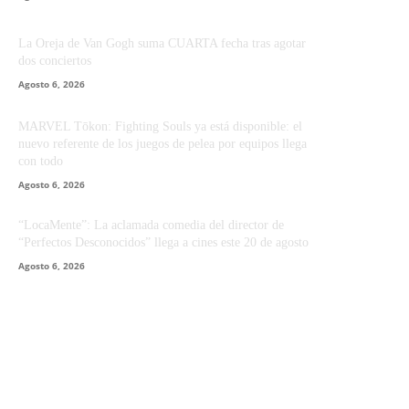
La Oreja de Van Gogh suma CUARTA fecha tras agotar
dos conciertos
Agosto 6, 2026
MARVEL Tōkon: Fighting Souls ya está disponible: el
nuevo referente de los juegos de pelea por equipos llega
con todo
Agosto 6, 2026
“LocaMente”: La aclamada comedia del director de
“Perfectos Desconocidos” llega a cines este 20 de agosto
Agosto 6, 2026