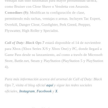
ventajas han sido fusionadas para mayor profundidad táctica,
como Bruiser con Close Shave o Vendetta con Assassin.
Comodines (9):
Modifican tu configuración de clase,
permitiendo más rachas, ventajas o armas. Incluyen Tac Expert,
Overkill, Danger Close, Gunfighter, Perk Greed, Prepper,
Flyswatter, High Roller y Specialist.
Call of Duty: Black Ops 7
estará disponible el 14 de noviembre
para Xbox (Xbox Series X/S y Xbox One) y PC, donde llegará a
Game Pass desde su lanzamiento, así como a través de Microsoft
Store, Battle.net, Steam y PlayStation (PlayStation 5 y PlayStation
4).
Para más información acerca del arsenal de Call of Duty: Black
Ops 7, visita el blog oficial
aquí
y sigue las redes sociales
oficiales,
Instagram
,
Facebook
y
X
.