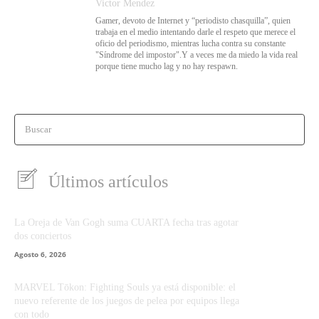
Victor Mendez
Gamer, devoto de Internet y “periodisto chasquilla”, quien
trabaja en el medio intentando darle el respeto que merece el
oficio del periodismo, mientras lucha contra su constante
"Síndrome del impostor".Y a veces me da miedo la vida real
porque tiene mucho lag y no hay respawn.
Buscar
Últimos artículos
La Oreja de Van Gogh suma CUARTA fecha tras agotar
dos conciertos
Agosto 6, 2026
MARVEL Tōkon: Fighting Souls ya está disponible: el
nuevo referente de los juegos de pelea por equipos llega
con todo