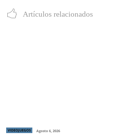
Artículos relacionados
MARVEL Tōkon: Fighting Souls ya está disponible:
el nuevo referente de los juegos de pelea por equipos
llega con todo
VIDEOJUEGOS
Agosto 6, 2026