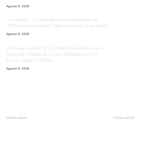
Agosto 6, 2026
“LocaMente”: La aclamada comedia del director de
“Perfectos Desconocidos” llega a cines este 20 de agosto
Agosto 6, 2026
¡Yo tengo el poder!: LG y Prime Video transforman tu
living con comando de voz que desbloquea sus TVs
para el regreso de He-Man
Agosto 6, 2026
Artículo anterior
Próximo artículo
Tarda en lanzar su juego 11 años y
Tres funciones del HUAWEI
rompe a llorar al ver su calificación
WATCH Ultimate 2 que no
del 95% en Steam
encontrarás en otro smartwatch