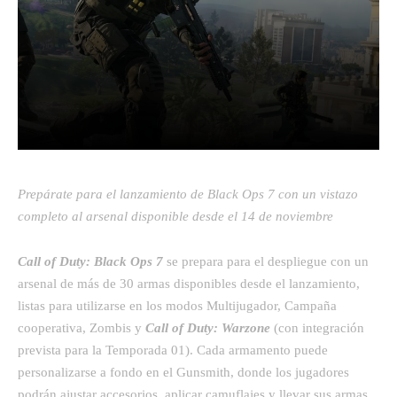
Facebook
Twitter
Pinterest
Prepárate para el lanzamiento de Black Ops 7 con un vistazo
completo al arsenal disponible desde el 14 de noviembre
Call of Duty: Black Ops 7
se prepara para el despliegue con un
arsenal de más de 30 armas disponibles desde el lanzamiento,
listas para utilizarse en los modos Multijugador, Campaña
cooperativa, Zombis y
Call of Duty: Warzone
(con integración
prevista para la Temporada 01). Cada armamento puede
personalizarse a fondo en el Gunsmith, donde los jugadores
podrán ajustar accesorios, aplicar camuflajes y llevar sus armas