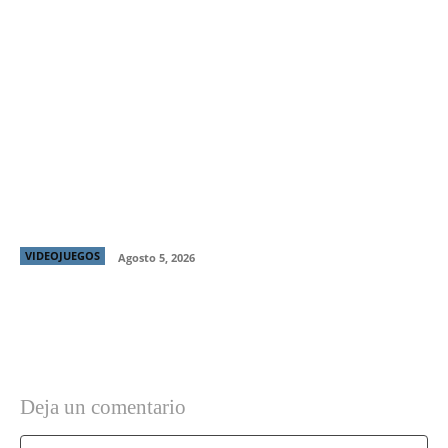
Stardew Valley se encuentra con Hotline Miami en
Palm Sugar: A Village Story
VIDEOJUEGOS
Agosto 5, 2026
Deja un comentario