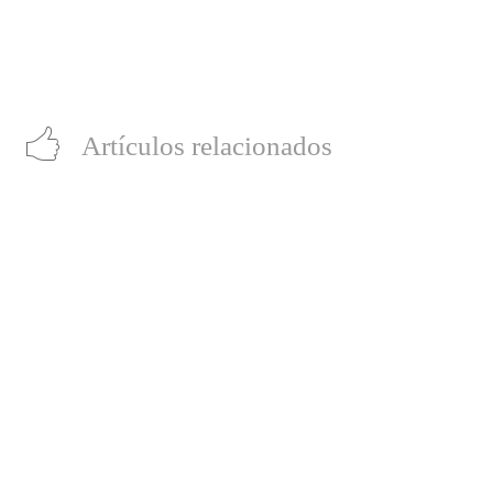
‘Fifa 23’ ya se encuentra disponible,
Jaime Lorente de ‘La Casa de Papel’
junto a su tecnología
y ‘Elite’confirma su participación
Hypermotion2 y Cross-play
en Comic Con Chile 2022
generacional
Artículos relacionados
Cuenta corriente digital: trámites financieros que