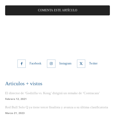
Facebook
Instagram
Twitter
Articulos + vistos
El director de ‘Godzilla vs. Kong’ dirigirá un remake de ‘Contracara’
Febrero 12, 2021
Red Bull Solo Q ya tiene tercer finalista y avanza a su última clasificatoria
Marzo 21, 2023