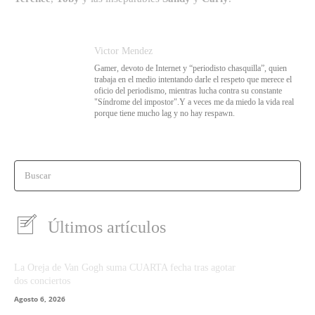
Victor Mendez
Gamer, devoto de Internet y “periodisto chasquilla”, quien
trabaja en el medio intentando darle el respeto que merece el
oficio del periodismo, mientras lucha contra su constante
"Síndrome del impostor".Y a veces me da miedo la vida real
porque tiene mucho lag y no hay respawn.
Buscar
Últimos artículos
La Oreja de Van Gogh suma CUARTA fecha tras agotar
dos conciertos
Agosto 6, 2026