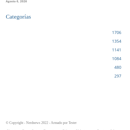
Agosto 6, 2026
Categorías
VIDEOJUEGOS
1706
CINE
1354
NOTICIAS
1141
CIENCIA Y TECNOLOGÍA
1084
SERIES
480
RESEÑA
297
© Copyright - Nerdnews 2022 - Armado por Tester