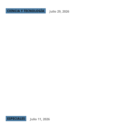
puedes resolver por internet
CIENCIA Y TECNOLOGÍA
Julio 29, 2026
Producción chilena “Raza Brava” gana Mejor
Director y Mejor Protagónico en Italian Global Series
Festival
ESPECIALES
Julio 11, 2026