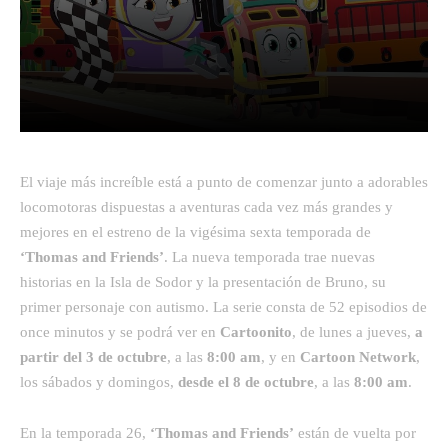
Facebook
Twitter
Pinterest
El viaje más increíble está a punto de comenzar junto a adorables
locomotoras dispuestas a aventuras cada vez más grandes y
mejores en el estreno de la vigésima sexta temporada de
‘Thomas and Friends’
. La nueva temporada trae nuevas
historias en la Isla de Sodor y la presentación de Bruno, su
primer personaje con autismo. La serie consta de 52 episodios de
once minutos y se podrá ver en
Cartoonito
, de lunes a jueves,
a
partir del 3 de octubre
, a las
8:00 am
, y en
Cartoon Network
,
los sábados y domingos,
desde el 8 de octubre
, a las
8:00 am
.
En la temporada 26,
‘Thomas and Friends’
están de vuelta por