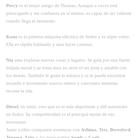
Percy
es el mejor amigo de Thomas. Aunque a veces está
preocupado y sin confianza en sí mismo, es capaz de ser valiente
cuando llega el momento.
Kana
es la primera máquina eléctrica de Sodor y es súper veloz.
Ella es rápida hablando y ama hacer carreras.
Nia
ama explorar nuevas cosas y lugares. Se guía por una fuerte
brújula moral y se toma muy en serio el ser justa y amable con
los demás. También le gusta la música y se le puede encontrar
tocando e inventando nuevos ritmos y canciones mientras
recorre la isla.
Diesel
, en tanto, cree que es el más importante y útil automotor
en Sodor. Su competitividad es el principal motor de sus
travesuras.
Junto a ellos comparten aventuras con
Ashima
,
Tess
,
Beresford
,
Terence
,
Toby
y las inseparables
Sandy
y
Carly
.