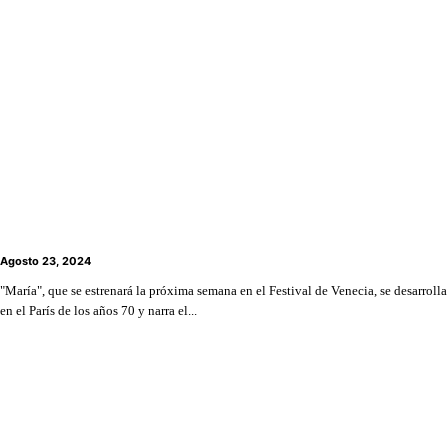
Las primeras imágenes de Angelina Jolie como
María Callas bajo la dirección de Pablo Larraín
Agosto 23, 2024
"María", que se estrenará la próxima semana en el Festival de Venecia, se desarrolla
en el París de los años 70 y narra el...