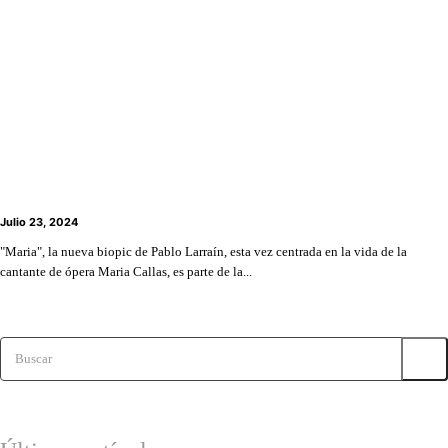
Pablo Larraín y Angelina Jolie confirmados para
Festival de Venecia con biopic de “Maria Callas”
Julio 23, 2024
"Maria", la nueva biopic de Pablo Larraín, esta vez centrada en la vida de la
cantante de ópera Maria Callas, es parte de la...
Buscar