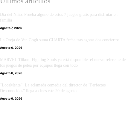
Últimos artículos
Día del Niño: Prueba alguno de estos 7 juegos gratis para disfrutar en
familia
Agosto 7, 2026
La Oreja de Van Gogh suma CUARTA fecha tras agotar dos conciertos
Agosto 6, 2026
MARVEL Tōkon: Fighting Souls ya está disponible: el nuevo referente de
los juegos de pelea por equipos llega con todo
Agosto 6, 2026
“LocaMente”: La aclamada comedia del director de “Perfectos
Desconocidos” llega a cines este 20 de agosto
Agosto 6, 2026