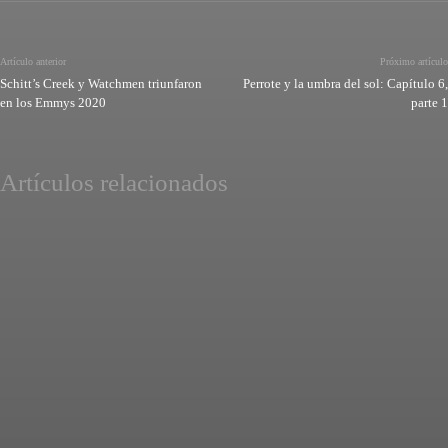
Artículo anterior
Próximo artículo
Schitt’s Creek y Watchmen triunfaron
Perrote y la umbra del sol: Capítulo 6,
en los Emmys 2020
parte 1
Artículos relacionados