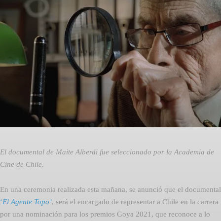
Facebook
Twitter
Pinterest
El documental de Maite Alberdi fue seleccionado por la Academia de
Cine de Chile.
En una ceremonia realizada esta mañana, se anunció que el documental
‘
El Agente Topo’
, será el encargado de representar a Chile en la carrera
por una nominación para los premios Goya 2021, que reconoce a lo