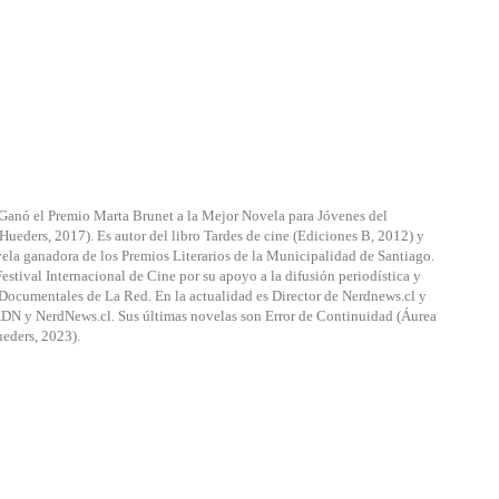
ne. Ganó el Premio Marta Brunet a la Mejor Novela para Jóvenes del
Hueders, 2017). Es autor del libro Tardes de cine (Ediciones B, 2012) y
vela ganadora de los Premios Literarios de la Municipalidad de Santiago.
estival Internacional de Cine por su apoyo a la difusión periodística y
e Documentales de La Red. En la actualidad es Director de Nerdnews.cl y
 ADN y NerdNews.cl. Sus últimas novelas son Error de Continuidad (Áurea
eders, 2023).