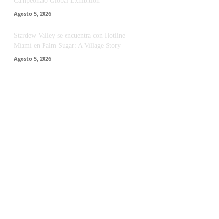
Campeonato Global Exhibition
Agosto 5, 2026
Stardew Valley se encuentra con Hotline
Miami en Palm Sugar: A Village Story
Agosto 5, 2026