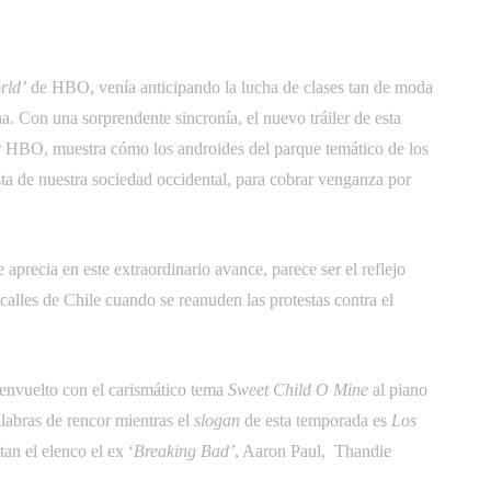
rld’
de HBO, venía anticipando la lucha de clases tan de moda
na. Con una sorprendente sincronía, el nuevo tráiler de esta
r HBO, muestra cómo los androides del parque temático de los
sta de nuestra sociedad occidental, para cobrar venganza por
 se aprecia en este extraordinario avance, parece ser el reflejo
alles de Chile cuando se reanuden las protestas contra el
 envuelto con el carismático tema 
Sweet Child O Mine
 al piano
abras de rencor mientras el
slogan
de esta temporada es 
Los
an el elenco el ex ‘
Breaking Bad’
, Aaron Paul, Thandie