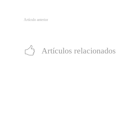
Artículo anterior
Prometo volver: La decisión más difícil de una madre
Artículos relacionados
Producción chilena “Raza Brava” gana
Mejor Director y Mejor Protagónico en