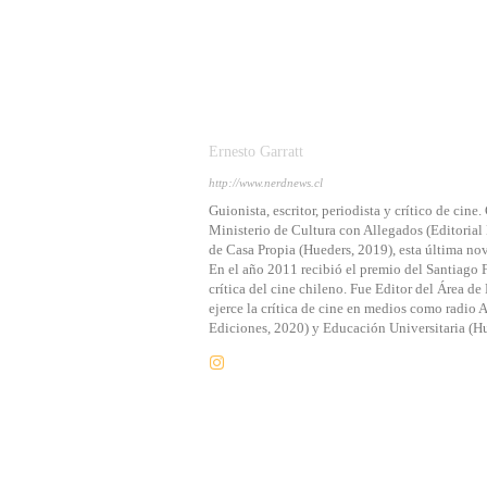
Ernesto Garratt
http://www.nerdnews.cl
Guionista, escritor, periodista y crítico de ci
Ministerio de Cultura con Allegados (Editorial 
de Casa Propia (Hueders, 2019), esta última no
En el año 2011 recibió el premio del Santiago F
crítica del cine chileno. Fue Editor del Área d
ejerce la crítica de cine en medios como radio
Ediciones, 2020) y Educación Universitaria (Hu