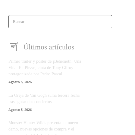
Buscar
Últimos artículos
Primer tráiler y poster de ¡Behemoth! Una
Vida. En Piezas, cinta de Tony Gilroy
protagonizada por Pedro Pascal
Agosto 5, 2026
La Oreja de Van Gogh suma tercera fecha
tras agotar dos conciertos
Agosto 5, 2026
Monster Hunter Wilds presenta un nuevo
demo, nuevas opciones de compra y el