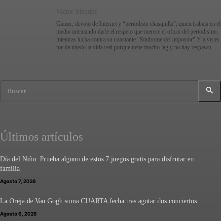
Victor Mendez
Gamer, devoto de Internet y “periodisto chasquilla”, quien trabaja en el
medio intentando darle el respeto que merece el oficio del periodismo,
mientras lucha contra su constante "Síndrome del impostor".Y a veces
me da miedo la vida real porque tiene mucho lag y no hay respawn.
Buscar
Últimos artículos
Día del Niño: Prueba alguno de estos 7 juegos gratis para disfrutar en
familia
Agosto 7, 2026
La Oreja de Van Gogh suma CUARTA fecha tras agotar dos conciertos
Agosto 6, 2026