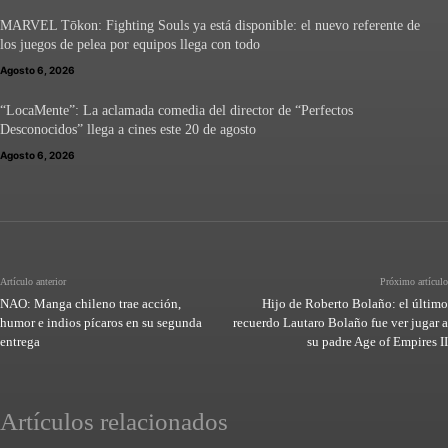
MARVEL Tōkon: Fighting Souls ya está disponible: el nuevo referente de
los juegos de pelea por equipos llega con todo
Agosto 6, 2026
“LocaMente”: La aclamada comedia del director de “Perfectos
Desconocidos” llega a cines este 20 de agosto
Agosto 6, 2026
Artículo anterior
Próximo artículo
NAO: Manga chileno trae acción,
Hijo de Roberto Bolaño: el último
humor e indios pícaros en su segunda
recuerdo Lautaro Bolaño fue ver jugar a
entrega
su padre Age of Empires II
Artículos relacionados