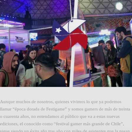
Facebook
Twitter
Pinterest
Aunque muchos de nosotros, quienes vivimos lo que ya podemos
llamar “época dorada de Festigame” y somos gamers de más de treinta
o cuarenta años, no entendamos al público que va a estas nuevas
ediciones, el conocido como “festival gamer más grande de Chile”,
sigue siendo un éxito año tras año con miles de asistentes que la pasan