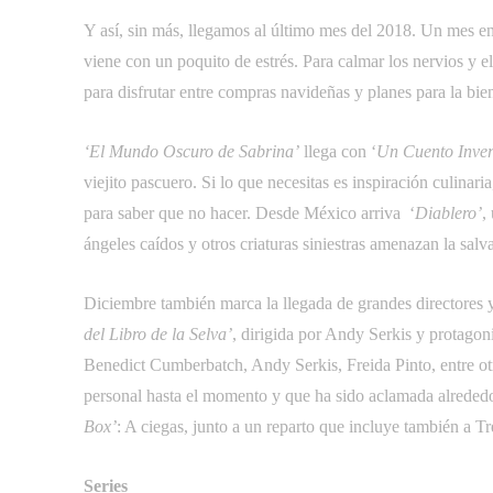
Y así, sin más, llegamos al último mes del 2018. Un mes e
viene con un poquito de estrés. Para calmar los nervios y e
para disfrutar entre compras navideñas y planes para la bi
‘El Mundo Oscuro de Sabrina’
llega con ‘
Un Cuento Inver
viejito pascuero. Si lo que necesitas es inspiración culinaria
para saber que no hacer. Desde México arriva ‘
Diablero’
,
ángeles caídos y otros criaturas siniestras amenazan la sal
Diciembre también marca la llegada de grandes directores 
del Libro de la Selva’
, dirigida por Andy Serkis y protago
Benedict Cumberbatch, Andy Serkis, Freida Pinto, entre o
personal hasta el momento y que ha sido aclamada alrededo
Box’
: A ciegas, junto a un reparto que incluye también a
Series