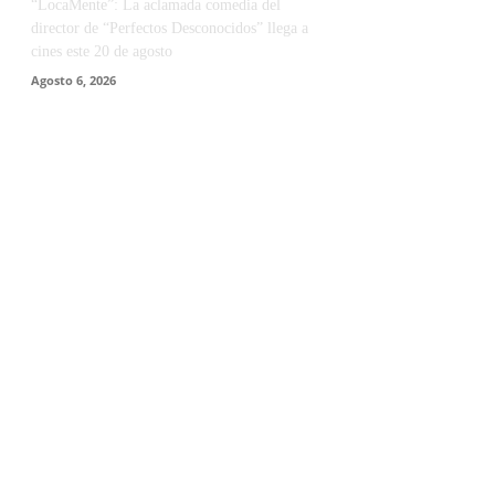
“LocaMente”: La aclamada comedia del
director de “Perfectos Desconocidos” llega a
cines este 20 de agosto
Agosto 6, 2026