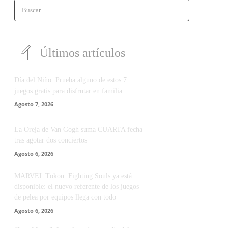
Buscar
Últimos artículos
Día del Niño: Prueba alguno de estos 7
juegos gratis para disfrutar en familia
Agosto 7, 2026
La Oreja de Van Gogh suma CUARTA fecha
tras agotar dos conciertos
Agosto 6, 2026
MARVEL Tōkon: Fighting Souls ya está
disponible: el nuevo referente de los juegos
de pelea por equipos llega con todo
Agosto 6, 2026