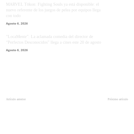
MARVEL Tōkon: Fighting Souls ya está disponible: el
nuevo referente de los juegos de pelea por equipos llega
con todo
Agosto 6, 2026
“LocaMente”: La aclamada comedia del director de
“Perfectos Desconocidos” llega a cines este 20 de agosto
Agosto 6, 2026
Artículo anterior
Próximo artículo
Las novedades que llegarán a
Las repercusiones de la
Netflix en diciembre
aniquilación son presentadas en
este primer tráiler de ‘Avengers:
Endgame’