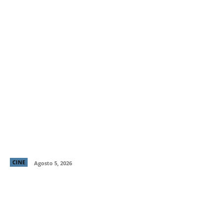
Primer tráiler y poster de ¡Behemoth! Una Vida. En
Piezas, cinta de Tony Gilroy protagonizada por
Pedro Pascal
CINE
Agosto 5, 2026