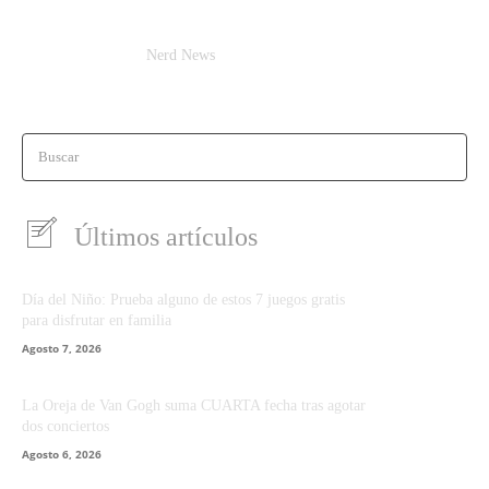
Nerd News
Buscar
Últimos artículos
Día del Niño: Prueba alguno de estos 7 juegos gratis
para disfrutar en familia
Agosto 7, 2026
La Oreja de Van Gogh suma CUARTA fecha tras agotar
dos conciertos
Agosto 6, 2026