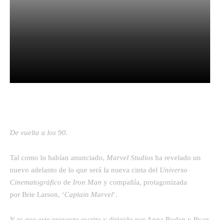
Facebook
Twitter
Pinterest
De vuelta a los 90.
Tal como lo habían anunciado,
Marvel Studios
ha revelado un
nuevo adelanto de lo que será la nueva cinta del
Universo
Cinematográfico
de
Iron Man
y compañía, protagonizada
por Brie Larson, ‘
Captain Marvel
‘.
Y es que este proyecto escrito y dirigido por Anna Boden y Ryan