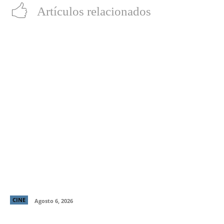
Artículos relacionados
“LocaMente”: La aclamada comedia del director de
“Perfectos Desconocidos” llega a cines este 20 de
agosto
CINE
Agosto 6, 2026