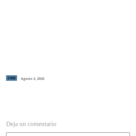
“El Deshielo”, la aclamada nueva película de
Manuela Martelli, presenta su tráiler oficial y
confirma su estreno en cines chilenos
CINE
Agosto 4, 2026
Deja un comentario