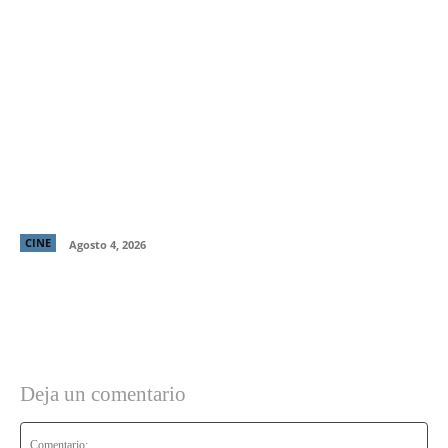
“El Deshielo”, la aclamada nueva película de
Manuela Martelli, presenta su tráiler oficial y
confirma su estreno en cines chilenos
CINE
Agosto 4, 2026
Deja un comentario