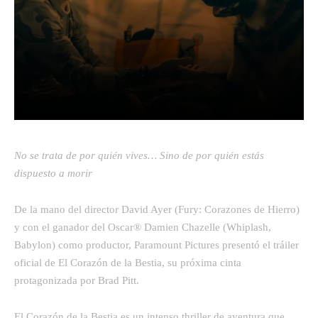
Facebook
Twitter
Pinterest
No se trata de por quién vives… Sino de por quién estás
dispuesto a morir
De la mano del director David Ayer (Fury: Corazones de Hierro)
y con el ganador del Oscar® Damien Chazelle (Whiplash,
Babylon) como productor, Paramount Pictures presentó el tráiler
oficial de El Corazón de la Bestia, su próxima cinta
protagonizada por Brad Pitt.
El Corazón de la Bestia es un intenso thriller de aventura que