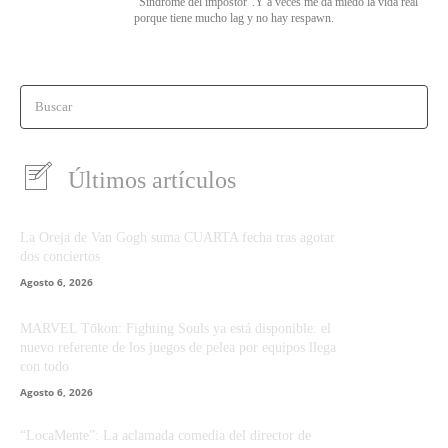
"Síndrome del impostor".Y a veces me da miedo la vida real
porque tiene mucho lag y no hay respawn.
Buscar
Últimos artículos
La Oreja de Van Gogh suma CUARTA fecha tras agotar
dos conciertos
Agosto 6, 2026
MARVEL Tōkon: Fighting Souls ya está disponible: el
nuevo referente de los juegos de pelea por equipos llega
con todo
Agosto 6, 2026
“LocaMente”: La aclamada comedia del director de