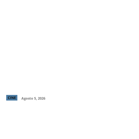
Primer tráiler y poster de ¡Behemoth! Una Vida. En
Piezas, cinta de Tony Gilroy protagonizada por
Pedro Pascal
CINE
Agosto 5, 2026