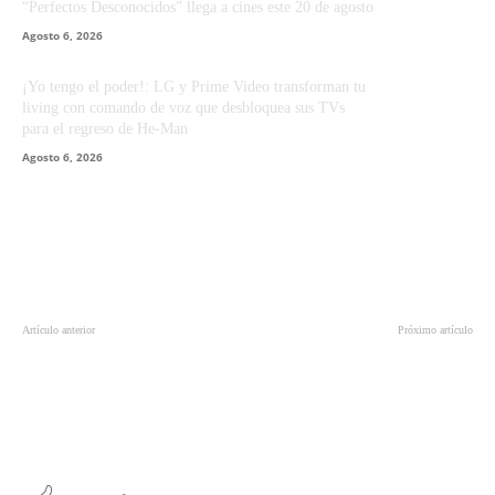
“Perfectos Desconocidos” llega a cines este 20 de agosto
Agosto 6, 2026
¡Yo tengo el poder!: LG y Prime Video transforman tu
living con comando de voz que desbloquea sus TVs
para el regreso de He-Man
Agosto 6, 2026
Artículo anterior
Próximo artículo
ASUS anuncia la nueva
“LEGO Batman: El Legado del
ExpertBook B5 Flip G2 en
Caballero de la Noche”, un
Computex 2026
videojuego que convierte el
universo DC en una carta de amor
para los fans