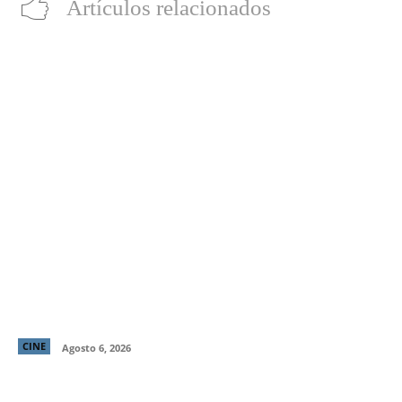
Artículos relacionados
“LocaMente”: La aclamada comedia del director de
“Perfectos Desconocidos” llega a cines este 20 de
agosto
CINE
Agosto 6, 2026