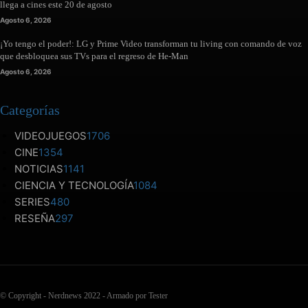
llega a cines este 20 de agosto
Agosto 6, 2026
¡Yo tengo el poder!: LG y Prime Video transforman tu living con comando de voz
que desbloquea sus TVs para el regreso de He-Man
Agosto 6, 2026
Categorías
VIDEOJUEGOS
1706
CINE
1354
NOTICIAS
1141
CIENCIA Y TECNOLOGÍA
1084
SERIES
480
RESEÑA
297
© Copyright - Nerdnews 2022 - Armado por Tester