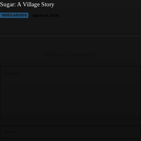
Sugar: A Village Story
VIDEOJUEGOS
Agosto 5, 2026
Deja un comentario
Comentario: