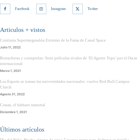
Facebook
Instagram
Twitter
Articulos + vistos
Continúa Supermegasalón Extremo de la Fama de Canal Space
Julio 11, 2022
Borracheras y corruptelas: Siete películas rivales de ‘El Agente Topo’ por el Oscar
internacional
Marzo 1, 2021
Los Esports se toman las universidades nacionales: vuelve Red Bull Campus
Clutch
Agosto 31, 2022
Conan, el bárbaro inmortal
Diciembre 1, 2021
Últimos artículos
Día del Niño: Prueba alguno de estos 7 juegos gratis para disfrutar en familia