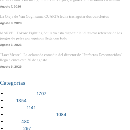
Agosto 7, 2026
La Oreja de Van Gogh suma CUARTA fecha tras agotar dos conciertos
Agosto 6, 2026
MARVEL Tōkon: Fighting Souls ya está disponible: el nuevo referente de los
juegos de pelea por equipos llega con todo
Agosto 6, 2026
“LocaMente”: La aclamada comedia del director de “Perfectos Desconocidos”
llega a cines este 20 de agosto
Agosto 6, 2026
Categorías
VIDEOJUEGOS
1707
CINE
1354
NOTICIAS
1141
CIENCIA Y TECNOLOGÍA
1084
SERIES
480
RESEÑA
297