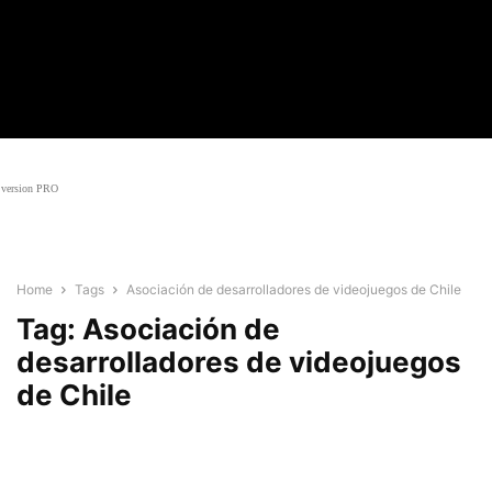
Black
Noticias
Cine
Series
Entrevistas
Críti
version PRO
Home
Tags
Asociación de desarrolladores de videojuegos de Chile
Tag: Asociación de
desarrolladores de videojuegos
de Chile