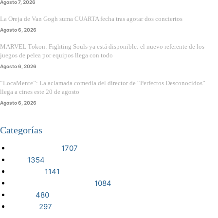
Agosto 7, 2026
La Oreja de Van Gogh suma CUARTA fecha tras agotar dos conciertos
Agosto 6, 2026
MARVEL Tōkon: Fighting Souls ya está disponible: el nuevo referente de los
juegos de pelea por equipos llega con todo
Agosto 6, 2026
“LocaMente”: La aclamada comedia del director de “Perfectos Desconocidos”
llega a cines este 20 de agosto
Agosto 6, 2026
Categorías
VIDEOJUEGOS
1707
CINE
1354
NOTICIAS
1141
CIENCIA Y TECNOLOGÍA
1084
SERIES
480
RESEÑA
297