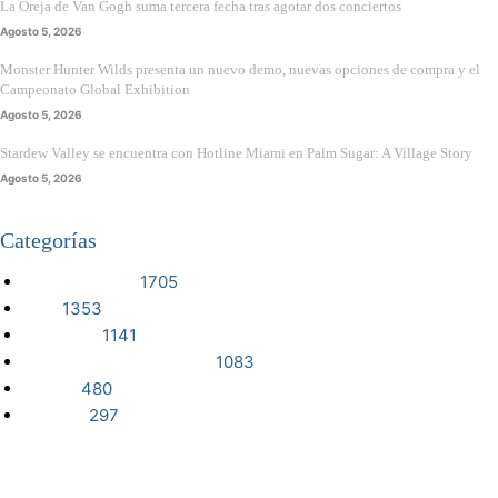
La Oreja de Van Gogh suma tercera fecha tras agotar dos conciertos
Agosto 5, 2026
Monster Hunter Wilds presenta un nuevo demo, nuevas opciones de compra y el
Campeonato Global Exhibition
Agosto 5, 2026
Stardew Valley se encuentra con Hotline Miami en Palm Sugar: A Village Story
Agosto 5, 2026
Categorías
VIDEOJUEGOS
1705
CINE
1353
NOTICIAS
1141
CIENCIA Y TECNOLOGÍA
1083
SERIES
480
RESEÑA
297