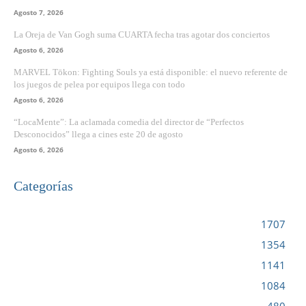
Agosto 7, 2026
La Oreja de Van Gogh suma CUARTA fecha tras agotar dos conciertos
Agosto 6, 2026
MARVEL Tōkon: Fighting Souls ya está disponible: el nuevo referente de
los juegos de pelea por equipos llega con todo
Agosto 6, 2026
“LocaMente”: La aclamada comedia del director de “Perfectos
Desconocidos” llega a cines este 20 de agosto
Agosto 6, 2026
Categorías
VIDEOJUEGOS
1707
CINE
1354
NOTICIAS
1141
CIENCIA Y TECNOLOGÍA
1084
SERIES
480