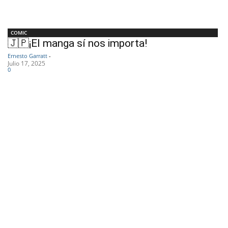
COMIC
🇯🇵¡El manga sí nos importa!
Ernesto Garratt
-
Julio 17, 2025
0