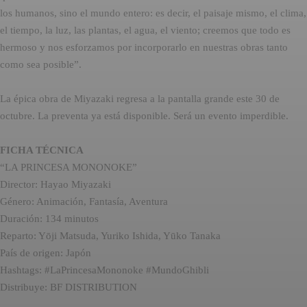
los humanos, sino el mundo entero: es decir, el paisaje mismo, el clima,
el tiempo, la luz, las plantas, el agua, el viento; creemos que todo es
hermoso y nos esforzamos por incorporarlo en nuestras obras tanto
como sea posible”.
La épica obra de Miyazaki regresa a la pantalla grande este 30 de
octubre. La preventa ya está disponible. Será un evento imperdible.
FICHA TÉCNICA
“LA PRINCESA MONONOKE”
Director: Hayao Miyazaki
Género: Animación, Fantasía, Aventura
Duración: 134 minutos
Reparto: Yōji Matsuda, Yuriko Ishida, Yūko Tanaka
País de origen: Japón
Hashtags: #LaPrincesaMononoke #MundoGhibli
Distribuye: BF DISTRIBUTION