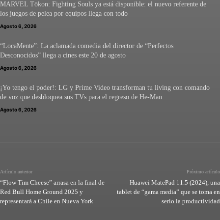
MARVEL Tōkon: Fighting Souls ya está disponible: el nuevo referente de
los juegos de pelea por equipos llega con todo
Agosto 6, 2026
“LocaMente”: La aclamada comedia del director de “Perfectos
Desconocidos” llega a cines este 20 de agosto
Agosto 6, 2026
¡Yo tengo el poder!: LG y Prime Video transforman tu living con comando
de voz que desbloquea sus TVs para el regreso de He-Man
Agosto 6, 2026
Artículo anterior
Próximo artículo
“Flow Tim Cheese” arrasa en la final de
Huawei MatePad 11.5 (2024), una
Red Bull Home Ground 2025 y
tablet de “gama media” que se toma en
representará a Chile en Nueva York
serio la productividad