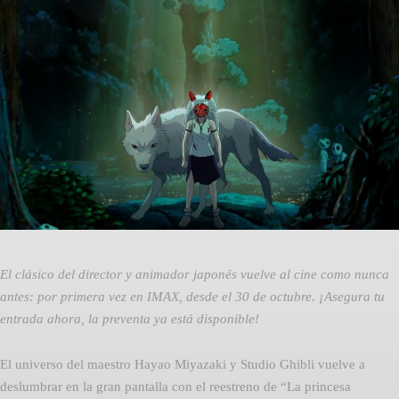
Facebook
Twitter
Pinterest
El clásico del director y animador japonés vuelve al cine como nunca
antes: por primera vez en IMAX, desde el 30 de octubre. ¡Asegura tu
entrada ahora, la preventa ya está disponible!
El universo del maestro Hayao Miyazaki y Studio Ghibli vuelve a
deslumbrar en la gran pantalla con el reestreno de “La princesa