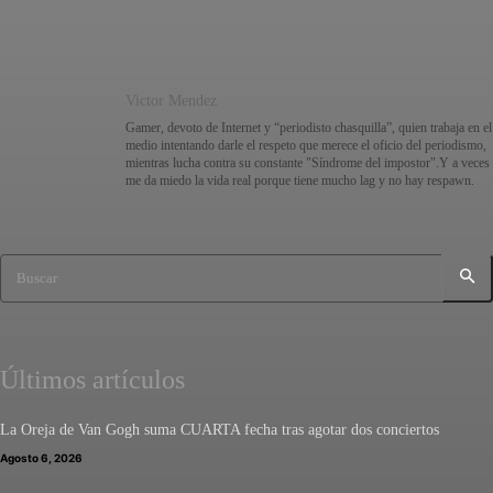
Victor Mendez
Gamer, devoto de Internet y “periodisto chasquilla”, quien trabaja en el
medio intentando darle el respeto que merece el oficio del periodismo,
mientras lucha contra su constante "Síndrome del impostor".Y a veces
me da miedo la vida real porque tiene mucho lag y no hay respawn.
Buscar
Últimos artículos
La Oreja de Van Gogh suma CUARTA fecha tras agotar dos conciertos
Agosto 6, 2026