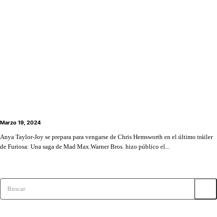
Anya Taylor-Joy deslumbra en el nuevo tráiler de
“Furiosa”
Marzo 19, 2024
Anya Taylor-Joy se prepara para vengarse de Chris Hemsworth en el último tráiler
de Furiosa: Una saga de Mad Max.Warner Bros. hizo público el...
Buscar