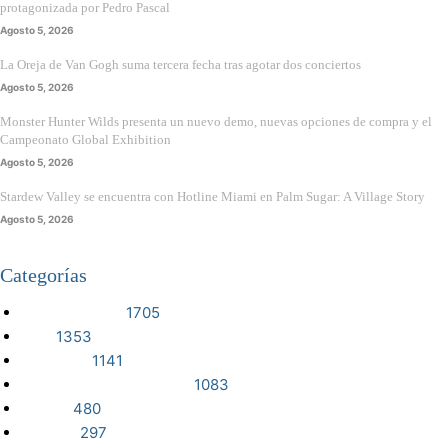
protagonizada por Pedro Pascal
Agosto 5, 2026
La Oreja de Van Gogh suma tercera fecha tras agotar dos conciertos
Agosto 5, 2026
Monster Hunter Wilds presenta un nuevo demo, nuevas opciones de compra y el
Campeonato Global Exhibition
Agosto 5, 2026
Stardew Valley se encuentra con Hotline Miami en Palm Sugar: A Village Story
Agosto 5, 2026
Categorías
VIDEOJUEGOS
1705
CINE
1353
NOTICIAS
1141
CIENCIA Y TECNOLOGÍA
1083
SERIES
480
RESEÑA
297