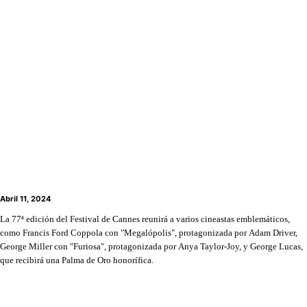
El Festival de Cannes desvela su competencia:
Coppola, Cronenberg, Lanthimos, Schrader y el
retrato de Donald Trump en “The Apprentice”
Abril 11, 2024
La 77ª edición del Festival de Cannes reunirá a varios cineastas emblemáticos,
como Francis Ford Coppola con "Megalópolis", protagonizada por Adam Driver,
George Miller con "Furiosa", protagonizada por Anya Taylor-Joy, y George Lucas,
que recibirá una Palma de Oro honorífica.