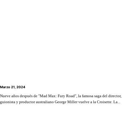
“Furiosa: Una saga de Mad Max” tendrá su estreno
en el 77º Festival de Cannes
Marzo 21, 2024
Nueve años después de "Mad Max: Fury Road", la famosa saga del director,
guionista y productor australiano George Miller vuelve a la Croisette. La...