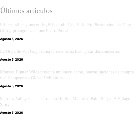
Últimos artículos
Primer tráiler y poster de ¡Behemoth! Una Vida. En Piezas, cinta de Tony
Gilroy protagonizada por Pedro Pascal
Agosto 5, 2026
La Oreja de Van Gogh suma tercera fecha tras agotar dos conciertos
Agosto 5, 2026
Monster Hunter Wilds presenta un nuevo demo, nuevas opciones de compra
y el Campeonato Global Exhibition
Agosto 5, 2026
Stardew Valley se encuentra con Hotline Miami en Palm Sugar: A Village
Story
Agosto 5, 2026