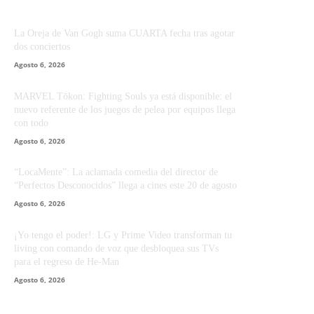
La Oreja de Van Gogh suma CUARTA fecha tras agotar
dos conciertos
Agosto 6, 2026
MARVEL Tōkon: Fighting Souls ya está disponible: el
nuevo referente de los juegos de pelea por equipos llega
con todo
Agosto 6, 2026
“LocaMente”: La aclamada comedia del director de
“Perfectos Desconocidos” llega a cines este 20 de agosto
Agosto 6, 2026
¡Yo tengo el poder!: LG y Prime Video transforman tu
living con comando de voz que desbloquea sus TVs
para el regreso de He-Man
Agosto 6, 2026