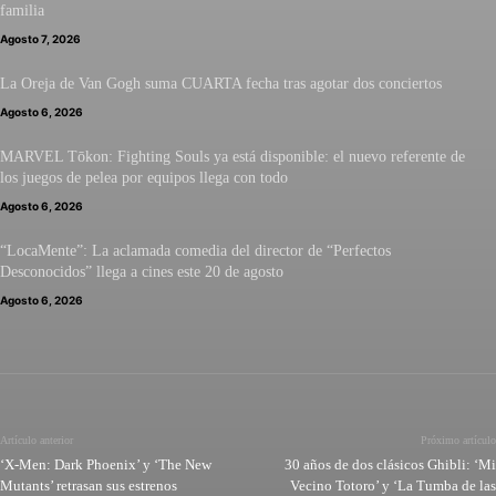
familia
Agosto 7, 2026
La Oreja de Van Gogh suma CUARTA fecha tras agotar dos conciertos
Agosto 6, 2026
MARVEL Tōkon: Fighting Souls ya está disponible: el nuevo referente de
los juegos de pelea por equipos llega con todo
Agosto 6, 2026
“LocaMente”: La aclamada comedia del director de “Perfectos
Desconocidos” llega a cines este 20 de agosto
Agosto 6, 2026
Artículo anterior
Próximo artículo
‘X-Men: Dark Phoenix’ y ‘The New
30 años de dos clásicos Ghibli: ‘Mi
Mutants’ retrasan sus estrenos
Vecino Totoro’ y ‘La Tumba de las