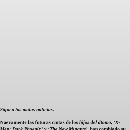
Facebook
Twitter
Pinterest
Siguen las malas noticias.
Nuevamente las futuras cintas de los
hijos del átomo,
‘X-
Men: Dark Phoenix’
y
‘The New Mutants’,
han cambiado su