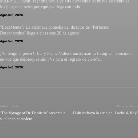
MARVEL Tōkon: Fighting Souls ya está disponible: el nuevo referente de
los juegos de pelea por equipos llega con todo
Agosto 6, 2026
“LocaMente”: La aclamada comedia del director de “Perfectos
Desconocidos” llega a cines este 20 de agosto
Agosto 6, 2026
¡Yo tengo el poder!: LG y Prime Video transforman tu living con comando
de voz que desbloquea sus TVs para el regreso de He-Man
Agosto 6, 2026
Artículo anterior
Próximo artículo
‘The Voyage of Dr. Doolittle’ presenta a
Hulu rechaza la serie de ‘Locke & Key’
su elenco completo