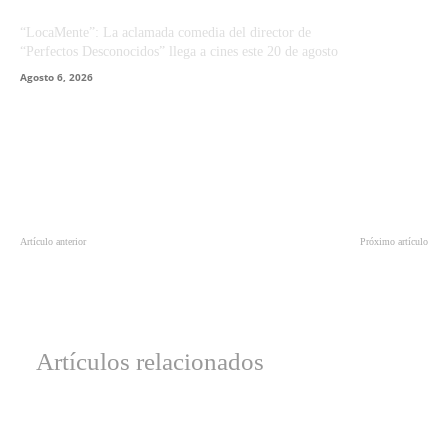
“LocaMente”: La aclamada comedia del director de
“Perfectos Desconocidos” llega a cines este 20 de agosto
Agosto 6, 2026
Artículo anterior
Próximo artículo
Nuevo tráiler de “Godzilla y Kong:
Notebooks ideales para utilizar en
El Nuevo Imperio” presenta una
esta vuelta a clases
amenaza no conocida
Artículos relacionados