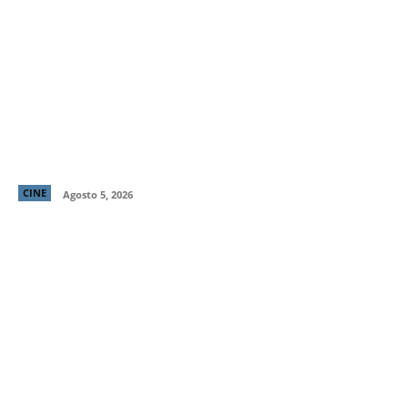
Primer tráiler y poster de ¡Behemoth! Una Vida. En
Piezas, cinta de Tony Gilroy protagonizada por
Pedro Pascal
CINE
Agosto 5, 2026