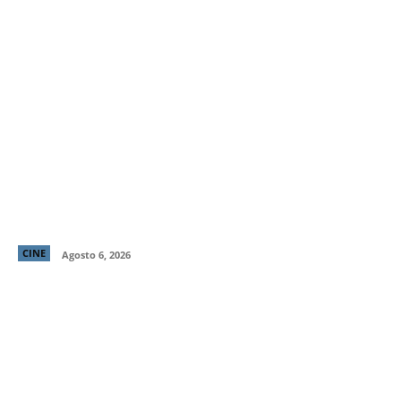
“LocaMente”: La aclamada comedia del director de
“Perfectos Desconocidos” llega a cines este 20 de
agosto
CINE
Agosto 6, 2026