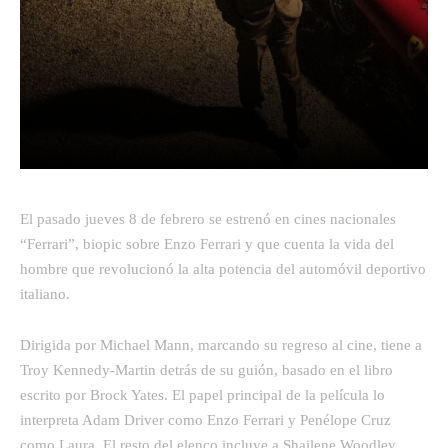
Facebook
Twitter
Pinterest
El pasado jueves 8 de febrero se estrenó en cines nacionales
“Ferrari”, biopic sobre Enzo Ferrari y que cuenta la vida del
hombre que revolucionó la alta potencia del automóvil deportivo
italiano.
Dirigida por Michael Mann, marcando su regreso al cine, tiene a
Troy Kennedy-Martin detrás de su guión, basado en el libro
escrito por Brock Yates. El papel principal de la película lo
interpreta Adam Driver como Enzo Ferrari y Penélope Cruz
como Laura. El resto del elenco incluye a Shailene Woodley,