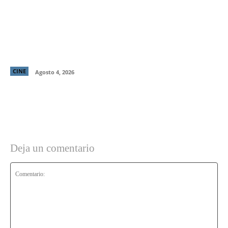
“El Deshielo”, la aclamada nueva película de
Manuela Martelli, presenta su tráiler oficial y
confirma su estreno en cines chilenos
CINE
Agosto 4, 2026
Deja un comentario