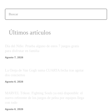
Buscar
Últimos artículos
Día del Niño: Prueba alguno de estos 7 juegos gratis
para disfrutar en familia
Agosto 7, 2026
La Oreja de Van Gogh suma CUARTA fecha tras agotar
dos conciertos
Agosto 6, 2026
MARVEL Tōkon: Fighting Souls ya está disponible: el
nuevo referente de los juegos de pelea por equipos llega
con todo
Agosto 6, 2026