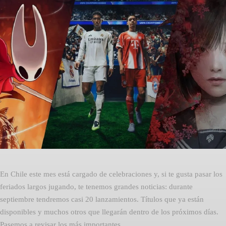
Facebook
Twitter
Pinterest
En Chile este mes está cargado de celebraciones y, si te gusta pasar los
feriados largos jugando, te tenemos grandes noticias: durante
septiembre tendremos casi 20 lanzamientos. Títulos que ya están
disponibles y muchos otros que llegarán dentro de los próximos días.
Pasemos a revisar los más importantes.