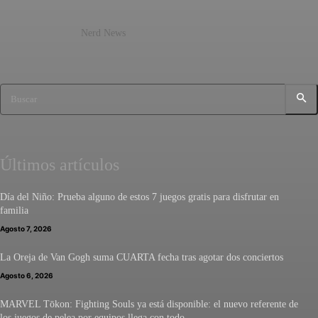
Nerd News
Buscar
Últimos artículos
Día del Niño: Prueba alguno de estos 7 juegos gratis para disfrutar en
familia
Agosto 7, 2026
La Oreja de Van Gogh suma CUARTA fecha tras agotar dos conciertos
Agosto 6, 2026
MARVEL Tōkon: Fighting Souls ya está disponible: el nuevo referente de
los juegos de pelea por equipos llega con todo