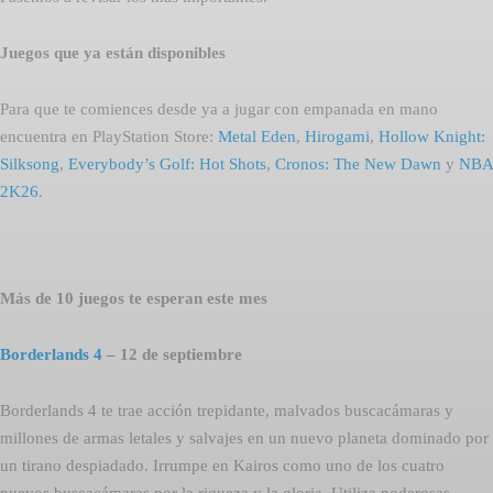
Juegos que ya están disponibles
Para que te comiences desde ya a jugar con empanada en mano
encuentra en PlayStation Store:
Metal Eden
,
Hirogami
,
Hollow Knight:
Silksong
,
Everybody’s Golf: Hot Shots
,
Cronos: The New Dawn
y
NBA
2K26
.
Más de 10 juegos te esperan este mes
Borderlands 4
– 12 de septiembre
Borderlands 4 te trae acción trepidante, malvados buscacámaras y
millones de armas letales y salvajes en un nuevo planeta dominado por
un tirano despiadado. Irrumpe en Kairos como uno de los cuatro
nuevos buscacámaras por la riqueza y la gloria. Utiliza poderosas