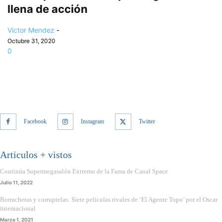
llena de acción
Victor Mendez
-
Octubre 31, 2020
0
Facebook
Instagram
Twitter
Articulos + vistos
Continúa Supermegasalón Extremo de la Fama de Canal Space
Julio 11, 2022
Borracheras y corruptelas: Siete películas rivales de ‘El Agente Topo’ por el Oscar
internacional
Marzo 1, 2021