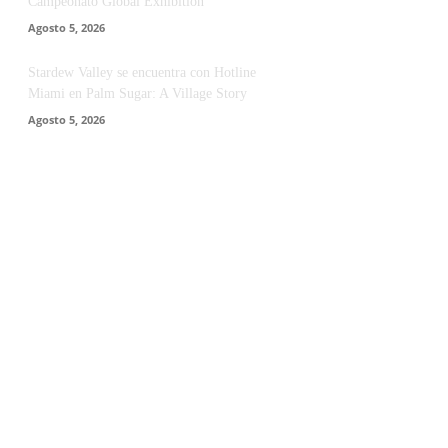
Campeonato Global Exhibition
Agosto 5, 2026
Stardew Valley se encuentra con Hotline
Miami en Palm Sugar: A Village Story
Agosto 5, 2026