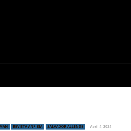
INE
SERIES
ENTREVISTAS
CRÍTICAS
”, la ópera prima de
sta Anfibia
Abril 4, 2024
ZMAN
REVISTA ANFIBIA
SALVADOR ALLENDE