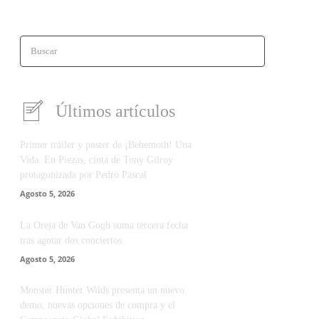
Buscar
Últimos artículos
Primer tráiler y poster de ¡Behemoth! Una
Vida. En Piezas, cinta de Tony Gilroy
protagonizada por Pedro Pascal
Agosto 5, 2026
La Oreja de Van Gogh suma tercera fecha
tras agotar dos conciertos
Agosto 5, 2026
Monster Hunter Wilds presenta un nuevo
demo, nuevas opciones de compra y el