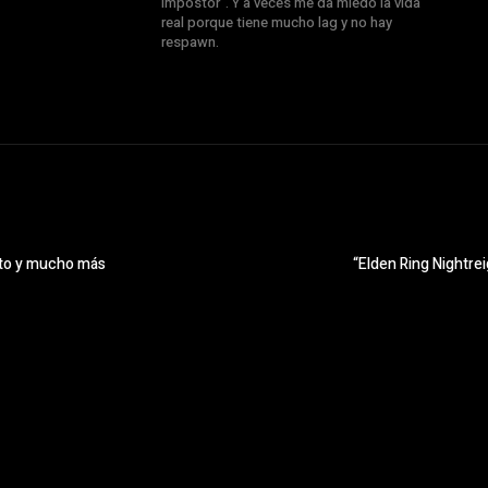
impostor". Y a veces me da miedo la vida
real porque tiene mucho lag y no hay
respawn.
ito y mucho más
“Elden Ring Nightre