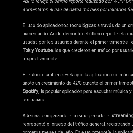
Así lo refleja el último reporte realizado por WOM C
aumentaron el uso de datos móviles por usuarios fu
El uso de aplicaciones tecnológicas a través de un s
aumentando. Así lo demostró el último reporte elabo
usadas por los usuarios durante el primer trimestre
Tok
y Youtube
, las que crecieron en tráfico por usu
respectivamente.
El estudio también revela que la aplicación que más
anotó un crecimiento de 42% durante el primer trimestr
Spotify,
la popular aplicación para escuchar música y
por usuario.
Además, comparando el mismo periodo, el
streamin
representó el grueso del tráfico general, registrand
primeros meses del año. En esta categoría, la aplicac