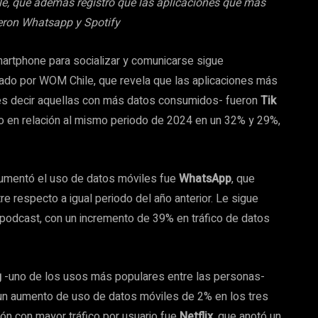
hile, que además registró que las aplicaciones que más
eron Whatsapp y Spotify
martphone para socializar y comunicarse sigue
rado por WOM Chile, que revela que las aplicaciones más
 -es decir aquellas con más datos consumidos- fueron
Tik
ario en relación al mismo periodo de 2024 en un 32% y 29%,
 aumentó el uso de datos móviles fue
WhatsApp
, que
e respecto a igual periodo del año anterior. Le sigue
 podcast, con un incremento de 39% en tráfico de datos
g
-uno de los usos más populares entre las personas-
o un aumento de uso de datos móviles de 2% en los tres
ión con mayor tráfico por usuario fue
Netflix
, que anotó un