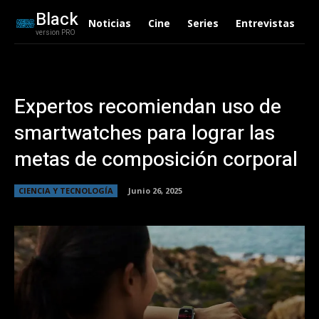
Black
Noticias
Cine
Series
Entrevistas
C
version PRO
Expertos recomiendan uso de
smartwatches para lograr las
metas de composición corporal
CIENCIA Y TECNOLOGÍA
Junio 26, 2025