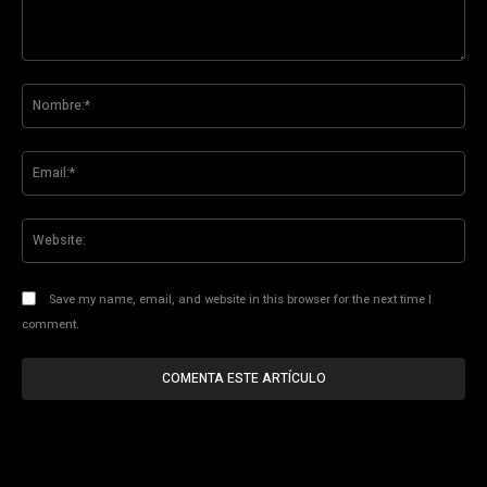
Comentario:
No
Ema
Web
Save my name, email, and website in this browser for the next time I
comment.